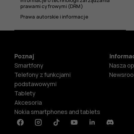
Informacje o technologii zarządzania
prawami cyfrowymi (DRM)
Prawa autorskie i informacje
Poznaj
Informa
Smartfony
Nasza o
Telefony z funkcjami
Newsro
podstawowymi
Tablety
Akcesoria
Nokia smartphones and tablets
Facebook
Instagram
Tiktok
Youtube
Linkedin
Discord