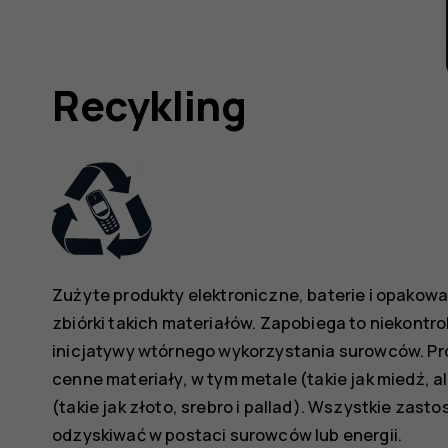
Recykling
Zużyte produkty elektroniczne, baterie i opako
zbiórki takich materiałów. Zapobiega to niekont
inicjatywy wtórnego wykorzystania surowców. Pro
cenne materiały, w tym metale (takie jak miedź, 
(takie jak złoto, srebro i pallad). Wszystkie za
odzyskiwać w postaci surowców lub energii.