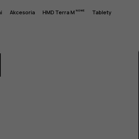
i
Akcesoria
HMD Terra M
Tablety
1
a