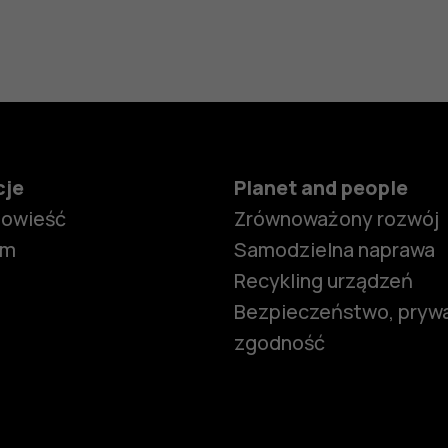
cje
Planet and people
powieść
Zrównoważony rozwój
om
Samodzielna naprawa
Recykling urządzeń
Bezpieczeństwo, prywa
zgodność
Smartfony