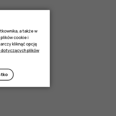
tkownika, a także w
plików cookie i
rczy kliknąć opcję
 dotyczących plików
stko