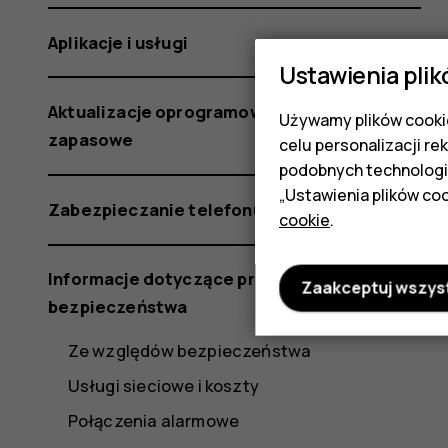
Aplikacje i usługi
Ustawienia plik
Aktualizacje oprogramowania i kopie
Używamy plików cookie
zapasowe
celu personalizacji re
podobnych technologi
„Ustawienia plików coo
Zabezpieczanie telefonu
cookie
.
Informacje dotyczące produktu i
Zaakceptuj wszys
bezpieczeństwa
Ze względów bezpieczeństwa
Usługi sieciowe i koszty
Połączenia alarmowe