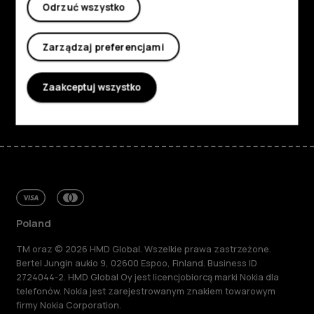
Informacje
Odrzuć wszystko
Planet and people
Zarządzaj preferencjami
Wsparcie
Zaakceptuj wszystko
Facebook
Instagram
Tiktok
Youtube
Linkedin
Discord
Poland
TM oraz © 2026 HMD Global. Wszelkie prawa zastrzeżone.
Bertel Jungin aukio 9, 02600 Espoo, Finland. Business ID
2724044-2. HMD Global Oy jest licencjobiorcą marki Nokia dla
telefonów. Nokia jest zarejestrowanym znakiem towarowym
firmy Nokia Corporation.