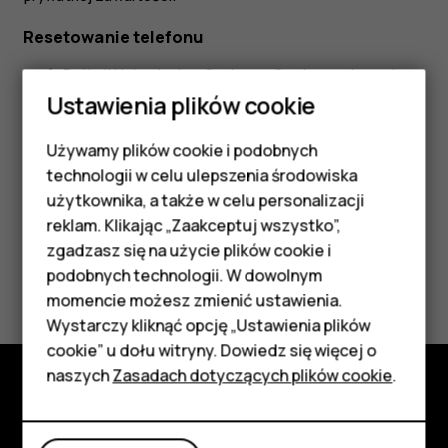
Resetowanie telefonu
Dotknij
Ustawienia
>
System
>
Opcje resetowania
>
Usuń wszystkie dane (ustawienia fabryczne)
.
Ustawienia plików cookie
Wykonaj instrukcje wyświetlane na ekranie.
Używamy plików cookie i podobnych
Smartfony
technologii w celu ulepszenia środowiska
Telefony z funkcjami
użytkownika, a także w celu personalizacji
reklam. Klikając „Zaakceptuj wszystko”,
podstawowymi
zgadzasz się na użycie plików cookie i
Czy te informacje były pomocne?
podobnych technologii. W dowolnym
Akcesoria
momencie możesz zmienić ustawienia.
Tak
Nie
HMD Terra M
Wystarczy kliknąć opcję „Ustawienia plików
cookie” u dołu witryny. Dowiedz się więcej o
Tablety
naszych
Zasadach dotyczących plików cookie
.
Poznaj
Moje konto