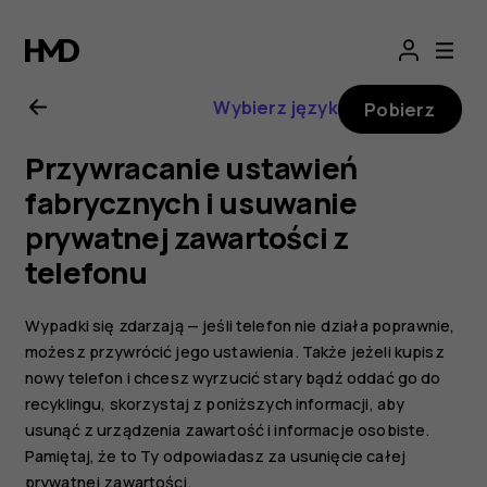
Nokia
2.1
Wybierz język
Pobierz
—
Przywracanie ustawień
instrukcja
fabrycznych i usuwanie
prywatnej zawartości z
obsługi
telefonu
Wypadki się zdarzają — jeśli telefon nie działa poprawnie,
możesz przywrócić jego ustawienia. Także jeżeli kupisz
nowy telefon i chcesz wyrzucić stary bądź oddać go do
recyklingu, skorzystaj z poniższych informacji, aby
usunąć z urządzenia zawartość i informacje osobiste.
Pamiętaj, że to Ty odpowiadasz za usunięcie całej
prywatnej zawartości.