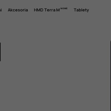
i
Akcesoria
HMD Terra M
Tablety
1
a