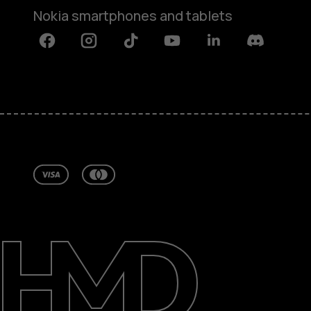
Nokia smartphones and tablets
Facebook
Instagram
Tiktok
Youtube
Linkedin
Discord
Informacje
Naprawa i recykling
Zrównoważony rozwój
Wsparcie
Poland