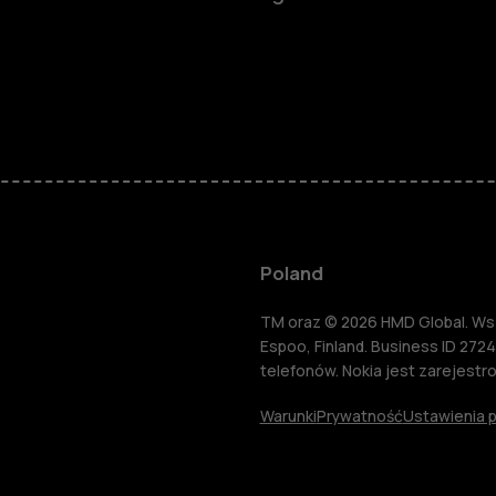
Smartfony
Telefony z 
podstawow
Akcesoria
Poland
HMD Terra 
TM oraz © 2026 HMD Global. Wsze
Espoo, Finland. Business ID 2724
telefonów. Nokia jest zarejest
Tablety
Warunki
Prywatność
Ustawienia p