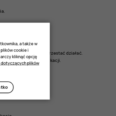
ia
.
ożna wyłączyć.
tkownika, a także w
plików cookie i
uniętej aplikacji, może przestać działać.
rczy kliknąć opcję
cji zainstalowanej aplikacji.
 dotyczących plików
acji
sty aplikacji.
stko
ia
.
ikacje
.