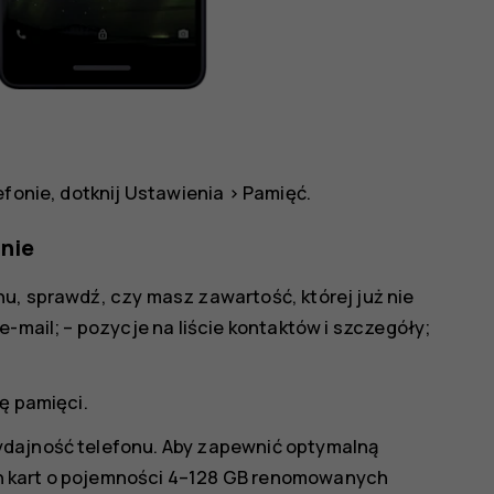
efonie, dotknij
Ustawienia
>
Pamięć
.
nie
u, sprawdź, czy masz zawartość, której już nie
e-mail; – pozycje na liście kontaktów i szczegóły;
ę pamięci.
ydajność telefonu. Aby zapewnić optymalną
h kart o pojemności 4–128 GB renomowanych