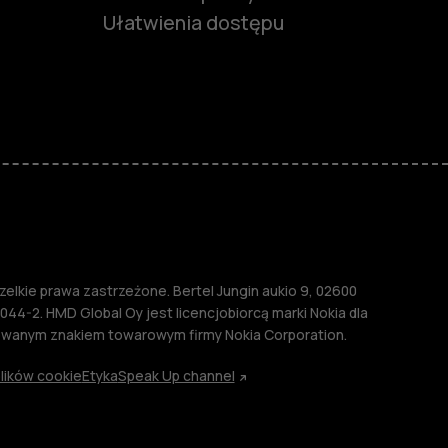
Ułatwienia dostępu
funkcjami
ymi
M
lkie prawa zastrzeżone. Bertel Jungin aukio 9, 02600
044-2. HMD Global Oy jest licencjobiorcą marki Nokia dla
rowanym znakiem towarowym firmy Nokia Corporation.
lików cookie
Etyka
Speak Up channel