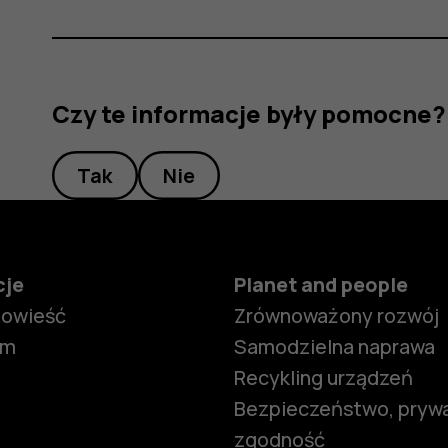
Czy te informacje były pomocne?
Tak
Nie
cje
Planet and people
powieść
Zrównoważony rozwój
om
Samodzielna naprawa
Recykling urządzeń
Bezpieczeństwo, prywa
zgodność