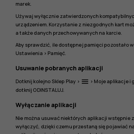
marek.
Używaj wyłącznie zatwierdzonych kompatybilnyc
urządzeniem. Korzystanie z niezgodnych kart mo
a także danych przechowywanych na karcie.
Aby sprawdzić, ile dostępnej pamięci pozostało w 
Ustawienia
>
Pamięć
.
Usuwanie pobranych aplikacji
menu
Dotknij kolejno
Sklep Play
>
>
Moje aplikacje i 
dotknij
ODINSTALUJ
.
Wyłączanie aplikacji
Nie można usuwać niektórych aplikacji wstępnie z
wyłączyć, dzięki czemu przestaną się pojawiać na 