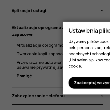
Aplikacje i usługi
Aktualizacje oprogramowania i kopie
Ustawienia plik
zapasowe
Używamy plików cookie
Aktualizacja oprogramowania telefonu
celu personalizacji re
Tworzenie kopii zapasowej danych
podobnych technologi
„Ustawienia plików coo
Przywracanie ustawień fabrycznych i
cookie
.
usuwanie prywatnej zawartości z telefonu
Pamięć
Zaakceptuj wszys
Zabezpieczanie telefonu