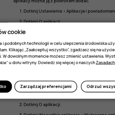
aplikacji można ją z powrotem dodać.
Dotknij
Ustawienia
>
Aplikacje i powiadomien
Dotknij
O aplikacji
.
ów cookie
Dotknij nazwy aplikacji.
Dotknij
WYŁĄCZ
. Niektórych aplikacji nie m
 i podobnych technologii w celu ulepszenia środowiska uży
klam. Klikając „Zaakceptuj wszystko”, zgadzasz się na użycie 
Zainstalowana aplikacja, która jest zależna od us
i. W dowolnym momencie możesz zmienić ustawienia. Wysta
Szczegółowe informacje znajdują się w dokumenta
kie” u dołu witryny. Dowiedz się więcej o naszych
Zasadach
Dodawanie z powrotem wyłączonej aplik
Wyłączoną aplikację można z powrotem dodać do li
tko
Zarządzaj preferencjami
Odrzuć wszy
Dotknij
Ustawienia
>
Aplikacje i powiadomien
Dotknij
O aplikacji
.
Dotknij
Wszystkie aplikacje
>
Wyłączone apl