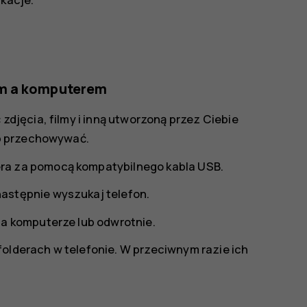
em a komputerem
jęcia, filmy i inną utworzoną przez Ciebie
b przechowywać.
ra za pomocą kompatybilnego kabla USB.
astępnie wyszukaj telefon.
na komputerze lub odwrotnie.
folderach w telefonie. W przeciwnym razie ich