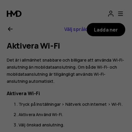
Användarhandbo
för
Välj språk
Ladda ner
Nokia
Aktivera Wi-Fi
G10
Det är i allmänhet snabbare och billigare att använda Wi-Fi-
anslutning än mobildataanslutning. Om både Wi-Fi- och
mobildataanslutning är tillgängligt används Wi-Fi-
anslutning automatiskt.
Aktivera Wi-Fi
Tryck på
Inställningar
>
Nätverk och internet
>
Wi-Fi
.
Aktivera
Använd Wi-Fi
.
Välj önskad anslutning.