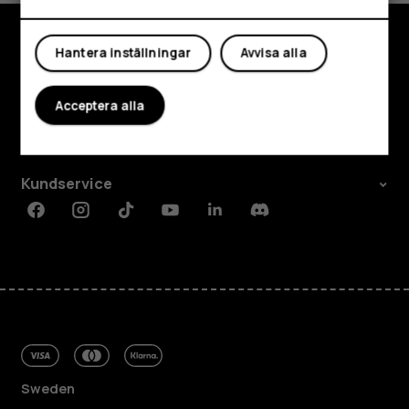
Mitt konto
Hantera inställningar
Avvisa alla
Utforska
Om
Acceptera alla
Planet and people
Kundservice
Facebook
Instagram
Tiktok
Youtube
Linkedin
Discord
Sweden