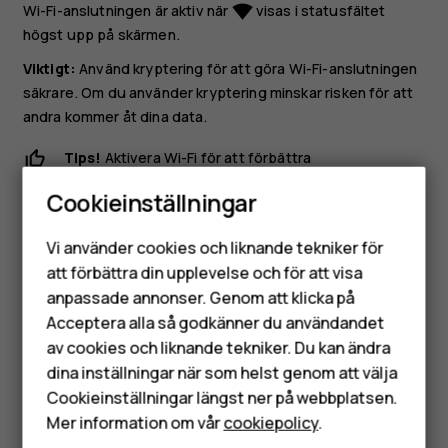
Wi-Fi-anslutningen är aktiv när
visas i statusfältet
network_wifi
högst upp på skärmen.
Viktigt:
Använd kryptering för att göra Wi-Fi-anslutningen
säkrare. Om du använder kryptering minskar risken för att
andra kommer åt dina data.
Tips!
Aktivera Wi-Fi för att förbättra
positionsprecisionen om du vill spåra platser när
Cookieinställningar
satellitsignaler inte är tillgängliga, till exempel när du
Smartphones
är inomhus eller mellan höga byggnader.
Vi använder cookies och liknande tekniker för
Mobiltelefoner
att förbättra din upplevelse och för att visa
anpassade annonser. Genom att klicka på
Tillbehör
Acceptera alla så godkänner du användandet
av cookies och liknande tekniker. Du kan ändra
HMD Terra M
dina inställningar när som helst genom att välja
Var detta till hjälp?
Surfplattor
Cookieinställningar längst ner på webbplatsen.
Mer information om vår
cookiepolicy
.
Ja
Nej