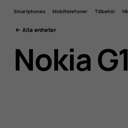
Använda
Smartphones
Mobiltelefoner
Tillbehör
HM
Mitt konto
Alla enheter
för
Nokia G
Nokia
G10