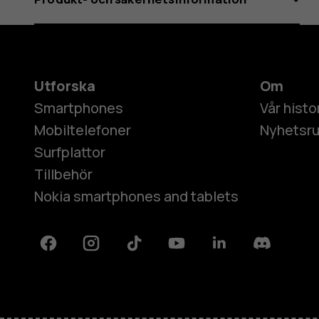
Utforska
Om
Smartphones
Vår histo
Mobiltelefoner
Nyhetsr
Surfplattor
Tillbehör
Nokia smartphones and tablets
Facebook
Instagram
Tiktok
Youtube
Linkedin
Discord