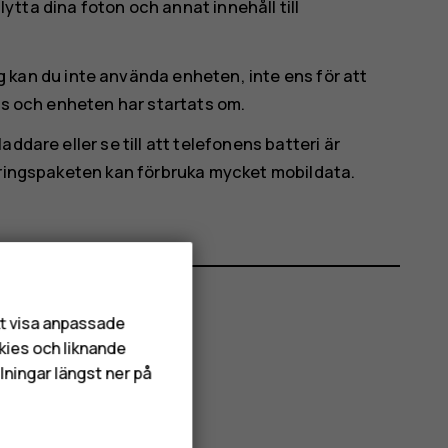
tta dina foton och annat innehåll till
 kan du inte använda enheten, inte ens för att
rts och enheten har startats om.
ddare eller se till att telefonens batteri är
eringspaketen kan förbruka mycket mobildata.
att visa anpassade
kies och liknande
lningar längst ner på