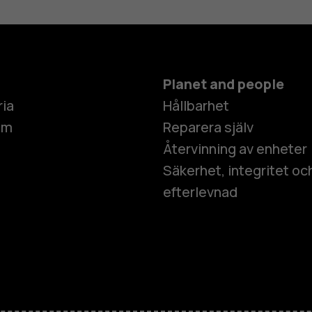
Planet and people
ria
Hållbarhet
um
Reparera själv
Återvinning av enheter
Säkerhet, integritet oc
efterlevnad
Smartphon