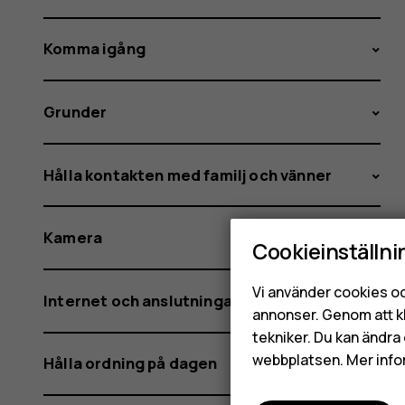
Komma igång
Grunder
Hålla kontakten med familj och vänner
Kamera
Cookieinställni
Vi använder cookies oc
Internet och anslutningar
annonser. Genom att k
tekniker. Du kan ändra 
webbplatsen. Mer info
Hålla ordning på dagen