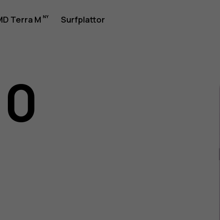
rhandbok
D Terra M
Surfplattor
10