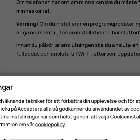
Om telefonen har ont om minne kanske du måste fly
minneskortet.
Varning!
Om du installerar en programuppdatering
ringa nödsamtal, förrän installationen har slutfö
Innan du påbörjar anslutningen ska du ansluta en la
fulladdat och ansluta till Wi-Fi, eftersom uppdat
ngar
h liknande tekniker för att förbättra din upplevelse och för 
Var detta till hjälp?
licka på Acceptera alla så godkänner du användandet av coo
dina inställningar när som helst genom att välja Cookieinstäl
rmation om vår
cookiepolicy
.
Ja
Nej