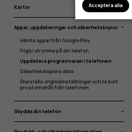
Acceptera alla
Kartor
Appar, uppdateringar och säkerhetskopior
Hämta appar från Google Play
Frigör utrymme på din telefon
Uppdatera programvaran i telefonen
Säkerhetskopiera data
Återställa originalinställningar och ta bort
privat innehåll från telefonen
Skydda din telefon
Produkt- och säkerhetsinformation