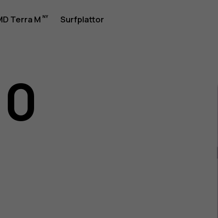
rhandbok
D Terra M
Surfplattor
10