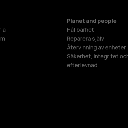
Planet and people
ria
Hållbarhet
um
Reparera själv
Återvinning av enheter
Säkerhet, integritet oc
efterlevnad
Smartphon
Mobiltelefo