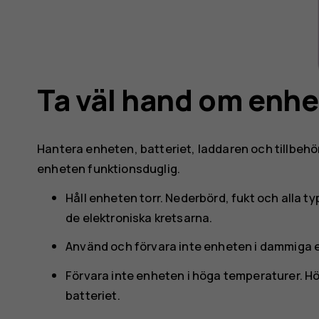
Ta väl hand om enh
Hantera enheten, batteriet, laddaren och tillbehör
enheten funktionsduglig.
Håll enheten torr. Nederbörd, fukt och alla t
de elektroniska kretsarna.
Använd och förvara inte enheten i dammiga el
Förvara inte enheten i höga temperaturer. H
batteriet.