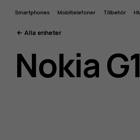
Använda
Smartphones
Mobiltelefoner
Tillbehör
HM
Mitt konto
Alla enheter
för
Nokia G
Nokia
G10