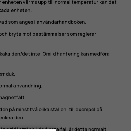
är enheten värms upp till normal temperatur kan det
skada enheten.
 vad som anges i användarhandboken.
och bryta mot bestämmelser som reglerar
 skaka den/det inte. Omild hantering kan medföra
rr duk.
normal användning.
magnetfält.
en på minst två olika ställen, till exempel på
teckna den.
tid i sträck. I de flesta fall är detta normalt.