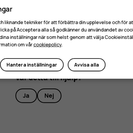
Enheten kan automatiskt fungera långsammare, t
ngar
appar, avbryta laddning eller stängas av för att u
h liknande tekniker för att förbättra din upplevelse och för 
kvalificerade serviceverkstad om enheten inte fu
licka på Acceptera alla så godkänner du användandet av coo
dina inställningar när som helst genom att välja Cookieinstäl
rmation om vår
cookiepolicy
.
Hantera inställningar
Avvisa alla
Var detta till hjälp?
Ja
Nej