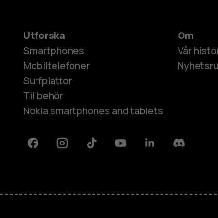
Utforska
Om
Smartphones
Vår histo
Mobiltelefoner
Nyhetsr
Surfplattor
Tillbehör
Nokia smartphones and tablets
Facebook
Instagram
Tiktok
Youtube
Linkedin
Discord