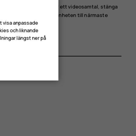
ona ned displayen under ett videosamtal, stänga
ndvika överhettning. Ta enheten till närmaste
att visa anpassade
ngerar som den ska.
kies och liknande
lningar längst ner på