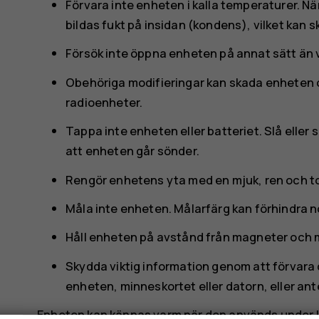
Förvara inte enheten i kalla temperaturer. N
bildas fukt på insidan (kondens), vilket kan 
Försök inte öppna enheten på annat sätt än
Obehöriga modifieringar kan skada enheten 
radioenheter.
Tappa inte enheten eller batteriet. Slå eller
att enheten går sönder.
Rengör enhetens yta med en mjuk, ren och to
Måla inte enheten. Målarfärg kan förhindra 
Håll enheten på avstånd från magneter och 
Skydda viktig information genom att förvara d
enheten, minneskortet eller datorn, eller an
Enheten kan kännas varm när den används under lång 