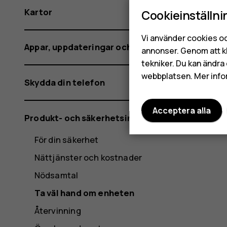
Kartor
Cookieinställni
Vi använder cookies oc
Appar, uppdateringar och säkerhetskopior
annonser. Genom att k
tekniker. Du kan ändra 
webbplatsen. Mer info
Skydda din telefon
Acceptera alla
Produkt- och säkerhetsinformation
För din säkerhet
Nättjänster och kostnader
Nödsamtal
Ta väl hand om enheten
Återvinning