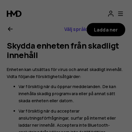
Användarhandbo
för
Välj språk
Ladda ner
Nokia
Skydda enheten från skadligt
G10
innehåll
Enheten kan utsättas för virus och annat skadligt innehåll.
Vidta följande försiktighetsåtgärder:
Var försiktig när du öppnar meddelanden. De kan
innehålla skadlig programvara eller på annat sätt
skada enheten eller datorn.
Var försiktig när du accepterar
anslutningsförfrågningar, surfar på internet eller
laddar ner innehåll. Acceptera inte Bluetooth-