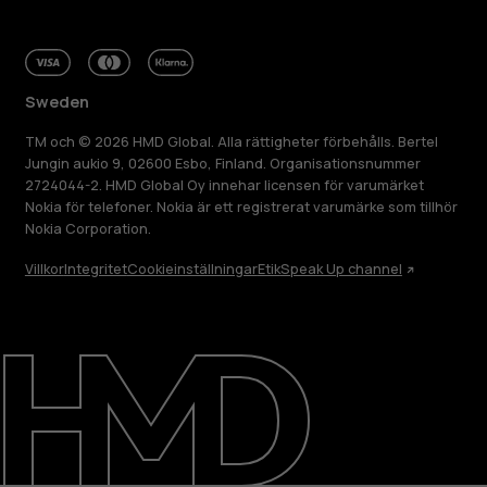
Sweden
TM och © 2026 HMD Global. Alla rättigheter förbehålls. Bertel
Jungin aukio 9, 02600 Esbo, Finland. Organisationsnummer
2724044-2. HMD Global Oy innehar licensen för varumärket
Nokia för telefoner. Nokia är ett registrerat varumärke som tillhör
Nokia Corporation.
Villkor
Integritet
Cookieinställningar
Etik
Speak Up channel
Om
Reparera, återanvända, återvinna
Hållbarhet
Kundservice
Sweden