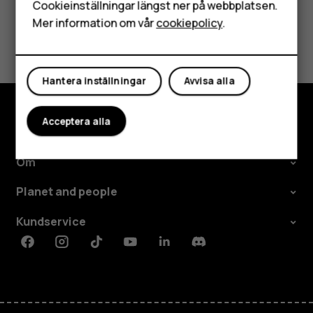
Surfplattor
Cookieinställningar längst ner på webbplatsen.
Mer information om vår
cookiepolicy
.
Var detta till hjälp?
Mitt konto
Ja
Nej
Hantera inställningar
Avvisa alla
Acceptera alla
Utforska
Om
Planet and people
Kundservice
Facebook
Instagram
Tiktok
Youtube
Linkedin
Discord