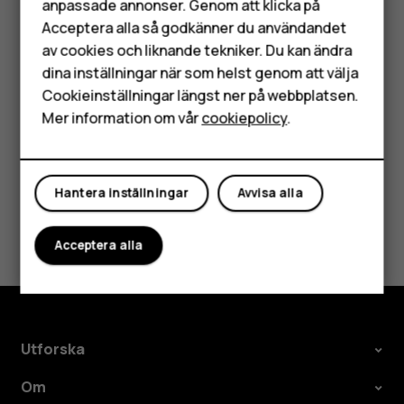
anpassade annonser. Genom att klicka på
Tillbehör
Stäng av Google Assistent-knappen
Acceptera alla så godkänner du användandet
av cookies och liknande tekniker. Du kan ändra
HMD Terra M
Om du vill stänga av Google Assistent-knappen trycker du
dina inställningar när som helst genom att välja
på
Inställningar
>
System
>
Gester
>
Google Assistent-
Surfplattor
Cookieinställningar längst ner på webbplatsen.
knappen
och stänger av
Google Assistent-knappen
.
Mer information om vår
cookiepolicy
.
Mitt konto
Hantera inställningar
Avvisa alla
Var detta till hjälp?
Acceptera alla
Ja
Nej
Utforska
Om