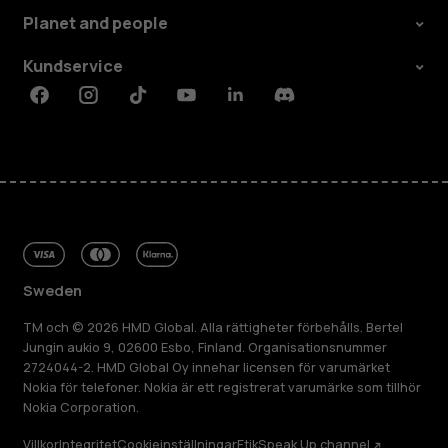
Planet and people
Kundservice
Facebook
Instagram
Tiktok
Youtube
Linkedin
Discord
Sweden
TM och © 2026 HMD Global. Alla rättigheter förbehålls. Bertel
Jungin aukio 9, 02600 Esbo, Finland. Organisationsnummer
2724044-2. HMD Global Oy innehar licensen för varumärket
Nokia för telefoner. Nokia är ett registrerat varumärke som tillhör
Nokia Corporation.
Villkor
Integritet
Cookieinställningar
Etik
Speak Up channel