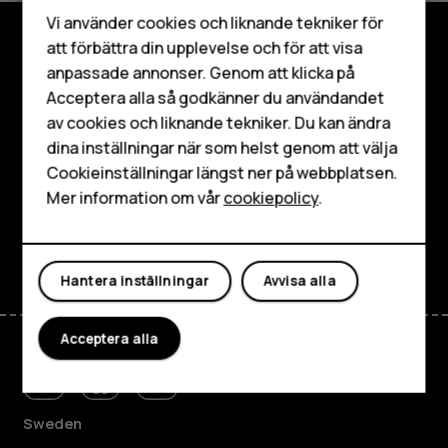
Smartphones
Vi använder cookies och liknande tekniker för
Mobiltelefoner
att förbättra din upplevelse och för att visa
Utforska
anpassade annonser. Genom att klicka på
Tillbehör
Acceptera alla så godkänner du användandet
Om
av cookies och liknande tekniker. Du kan ändra
HMD Terra M
dina inställningar när som helst genom att välja
Planet and people
Surfplattor
Cookieinställningar längst ner på webbplatsen.
Mer information om vår
cookiepolicy
.
Kundservice
Mitt konto
Facebook
Instagram
Tiktok
Youtube
Linkedin
Discord
Hantera inställningar
Avvisa alla
Acceptera alla
Sweden