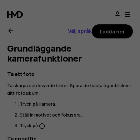
Användarhandbo
för
Välj språk
Ladda ner
Nokia
Grundläggande
G10
kamerafunktioner
Ta ett foto
Ta skarpa och levande bilder. Spara de bästa ögonblicken i
ditt fotoalbum.
Tryck på
Kamera
.
Ställ in motivet och fokusera.
Tryck på
.
panorama_fish_eye
Ta en selfie