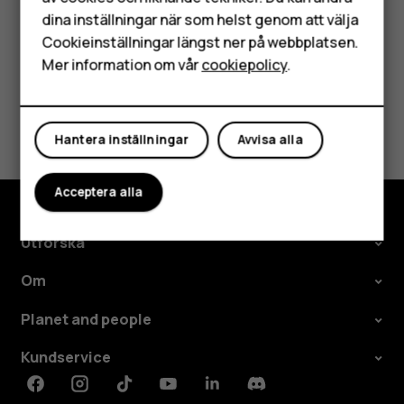
HMD Terra M
dina inställningar när som helst genom att välja
Surfplattor
Cookieinställningar längst ner på webbplatsen.
Mer information om vår
cookiepolicy
.
Mitt konto
Var detta till hjälp?
Hantera inställningar
Avvisa alla
Ja
Nej
Acceptera alla
Utforska
Om
Planet and people
Kundservice
Facebook
Instagram
Tiktok
Youtube
Linkedin
Discord