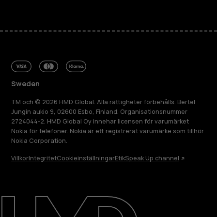
Sweden
TM och © 2026 HMD Global. Alla rättigheter förbehålls. Bertel
Jungin aukio 9, 02600 Esbo, Finland. Organisationsnummer
2724044-2. HMD Global Oy innehar licensen för varumärket
Nokia för telefoner. Nokia är ett registrerat varumärke som tillhör
Nokia Corporation.
Villkor
Integritet
Cookieinställningar
Etik
Speak Up channel
Om
Reparera, återanvända, återvinna
Hållbarhet