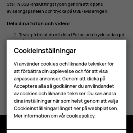
Ställ in USB-anslutningstypen genom att öppna
aviseringspanelen och trycka på USB-aviseringen.
Dela dina foton och videor
Tryck på fotot du vill dela i
Foton
och tryck sedan på
.
share
Cookieinställningar
Välj hur du vill dela fotot eller videon.
Smartphones
Vi använder cookies och liknande tekniker för
Mobiltelefoner
att förbättra din upplevelse och för att visa
anpassade annonser. Genom att klicka på
Tillbehör
Acceptera alla så godkänner du användandet
av cookies och liknande tekniker. Du kan ändra
Var detta till hjälp?
HMD Terra M
dina inställningar när som helst genom att välja
Surfplattor
Cookieinställningar längst ner på webbplatsen.
Ja
Nej
Mer information om vår
cookiepolicy
.
Mitt konto