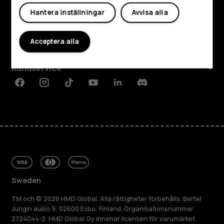
Utforska
Hantera inställningar
Avvisa alla
Om
Acceptera alla
Planet and people
Kundservice
Facebook
Instagram
Tiktok
Youtube
Linkedin
Discord
Sweden
TM och © 2026 HMD Global. Alla rättigheter förbehålls. Bertel
Jungin aukio 9, 02600 Esbo, Finland. Organisationsnummer
2724044-2. HMD Global Oy innehar licensen för varumärket