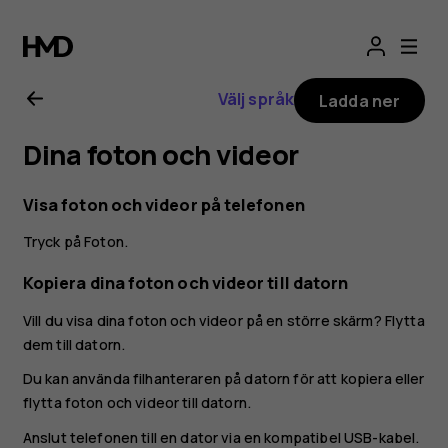
Användarhandbo
för
Välj språk
Ladda ner
Nokia
Dina foton och videor
G10
Visa foton och videor på telefonen
Tryck på
Foton
.
Kopiera dina foton och videor till datorn
Vill du visa dina foton och videor på en större skärm? Flytta
dem till datorn.
Du kan använda filhanteraren på datorn för att kopiera eller
flytta foton och videor till datorn.
Anslut telefonen till en dator via en kompatibel USB-kabel.