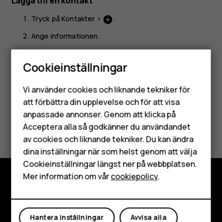
Lägga till en kontakt
Tryck på
Kontakter
>
.
add_circle
Ange informationen.
Tryck på
Spara
.
Cookieinställningar
Smartphones
Vi använder cookies och liknande tekniker för
Mobiltelefoner
att förbättra din upplevelse och för att visa
anpassade annonser. Genom att klicka på
Tillbehör
Var detta till hjälp?
Acceptera alla så godkänner du användandet
av cookies och liknande tekniker. Du kan ändra
HMD Terra M
Ja
Nej
dina inställningar när som helst genom att välja
Surfplattor
Cookieinställningar längst ner på webbplatsen.
Mer information om vår
cookiepolicy
.
Mitt konto
Utforska
Om
Hantera inställningar
Avvisa alla