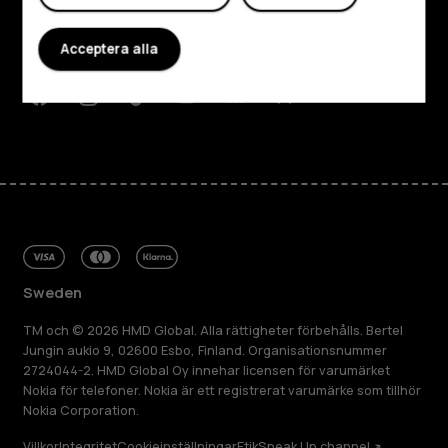
Planet and people
Acceptera alla
Kundservice
Facebook
Instagram
Tiktok
Youtube
Linkedin
Discord
Sweden
TM och © 2026 HMD Global. Alla rättigheter förbehålls. Bertel
Jungin aukio 9, 02600 Esbo, Finland. Organisationsnummer
2724044-2. HMD Global Oy innehar licensen för varumärket
Nokia för telefoner. Nokia är ett registrerat varumärke som tillhör
Nokia Corporation.
Villkor
Integritet
Cookieinställningar
Etik
Speak Up channel