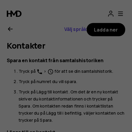
Användarhandbo
för
Välj språk
Ladda ner
Nokia
Kontakter
G10
Spara en kontakt från samtalshistoriken
Tryck på
>
för att se din samtalshistorik.
phone
schedule
Tryck på numret du vill spara.
Tryck på
Lägg till kontakt
. Om det är en ny kontakt
skriver du kontaktinformationen och trycker på
Spara
. Om kontakten redan finns i kontaktlistan
trycker du på
Lägg till i befintlig
, väljer kontakten och
trycker på
Spara
.