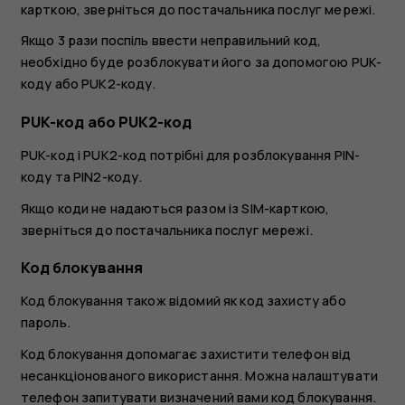
карткою, зверніться до постачальника послуг мережі.
Якщо 3 рази поспіль ввести неправильний код,
необхідно буде розблокувати його за допомогою PUK-
коду або PUK2-коду.
PUK-код або PUK2-код
PUK-код і PUK2-код потрібні для розблокування PIN-
коду та PIN2-коду.
Якщо коди не надаються разом із SIM-карткою,
зверніться до постачальника послуг мережі.
Код блокування
Код блокування також відомий як код захисту або
пароль.
Код блокування допомагає захистити телефон від
несанкціонованого використання. Можна налаштувати
телефон запитувати визначений вами код блокування.