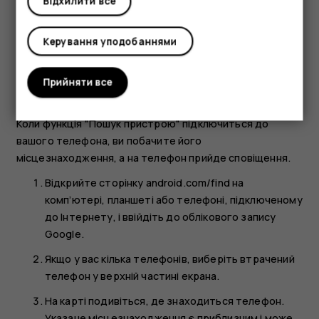
Відхилити все
телефон має бути підключено до з’єднання для
передачі мобільних даних або Wi-Fi;
Керування уподобаннями
телефон має бути видимим на Google Play;
Місцезнаходження ввімкнено
Прийняти все
функцію "Пошук пристрою" має бути ввімкнено.
Коли функція "Пошук пристрою" підключиться до
вашого телефона, ви побачите його
місцезнаходження, а на телефон прийде сповіщення.
Відкрийте сторінку android.com/find на
комп’ютері, планшеті або телефоні, підключеному
до Інтернету, і ввійдіть до облікового запису
Google.
Якщо у вас кілька телефонів, виберіть втрачений
телефон у верхній частині екрана.
На карті подивіться, де знаходиться телефон.
Указане місцезнаходження є приблизним і може