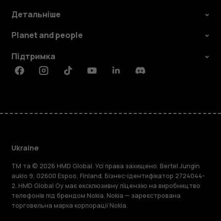
Детальніше
Planet and people
Підтримка
Facebook
Instagram
Tiktok
Youtube
Linkedin
Discord
Ukraine
TM та © 2026 HMD Global. Усі права захищено. Bertel Jungin
aukio 9, 02600 Espoo, Finland. Бізнес-ідентифікатор 2724044-
2. HMD Global Oy має ексклюзивну ліцензію на виробництво
телефонів під брендом Nokia. Nokia — зареєстрована
торговельна марка корпорації Nokia.