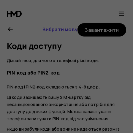
Посібник
користувача
Вибрати мову
Завантажити
Nokia
Коди доступу
8.1
Дізнайтеся, для чого в телефоні різні коди.
PIN-код або PIN2-код
PIN-код і PIN2-код складаються з 4–8 цифр.
Ці коди захищають вашу SIM-картку від
несанкціонованого використання або потрібні для
доступу до деяких функцій. Можна налаштувати
телефон запитувати PIN-код під час увімкнення.
Якщо ви забули коди або вони не надаються разом із