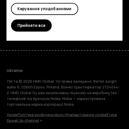
Planet and people
Керування уподобаннями
Підтримка
Прийняти все
Facebook
Instagram
Tiktok
Youtube
Linkedin
Discord
Ukraine
TM та © 2026 HMD Global. Усі права захищено. Bertel Jungin
aukio 9, 02600 Espoo, Finland. Бізнес-ідентифікатор 2724044-
2. HMD Global Oy має ексклюзивну ліцензію на виробництво
телефонів під брендом Nokia. Nokia — зареєстрована
торговельна марка корпорації Nokia.
Умови
Політика конфіденційності
Налаштування cookie
Етика
Speak Up channel