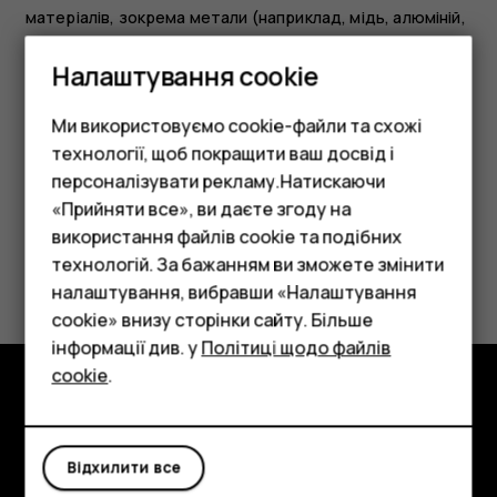
матеріалів, зокрема метали (наприклад, мідь, алюміній,
сталь і магній) і дорогоцінні метали (наприклад,
Налаштування cookie
золото, срібло та паладій). Усі матеріали пристрою
можна переробити в інші матеріали та енергію.
Ми використовуємо cookie-файли та схожі
технології, щоб покращити ваш досвід і
персоналізувати рекламу.Натискаючи
«Прийняти все», ви даєте згоду на
використання файлів cookie та подібних
Смартфони
Це було для вас корисним?
технологій. За бажанням ви зможете змінити
Фічерфони
налаштування, вибравши «Налаштування
cookie» внизу сторінки сайту. Більше
Так
Ні
Аксесуари
інформації див. у
Політиці щодо файлів
cookie
.
Планшети
Огляд
Детальніше
Відхилити все