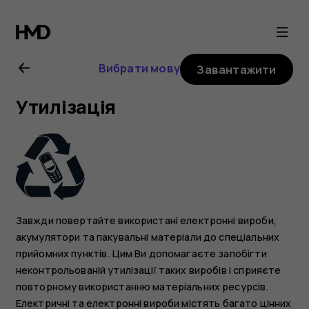
Посібник
користувача
Вибрати мову
Завантажити
Nokia
Утилізація
8.1
Завжди повертайте використані електронні вироби,
акумулятори та пакувальні матеріали до спеціальних
прийомних пунктів. Цим Ви допомагаєте запобігти
неконтрольованій утилізації таких виробів і сприяєте
повторному використанню матеріальних ресурсів.
Електричні та електронні вироби містять багато цінних