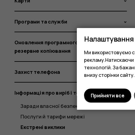
Карти
Програми та служби
Налаштування 
Оновлення програмного забезпечення та
резервне копіювання
Ми використовуємо co
рекламу.Натискаючи «
технологій. За бажа
Захист телефона
внизу сторінки сайту.
Інформація про виріб і техніку безпеки
Прийняти все
Заради власної безпеки
Послуги й тарифи мережі
Екстрені виклики