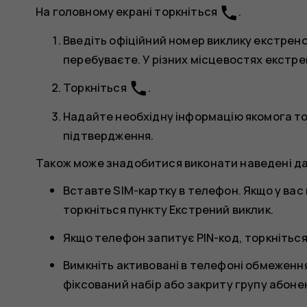
phone
На головному екрані торкніться
.
Введіть офіційний номер виклику екстреної
перебуваєте. У різних місцевостях екстре
phone
Торкніться
.
Надайте необхідну інформацію якомога то
підтвердження.
Також може знадобитися виконати наведені дал
Вставте SIM-картку в телефон. Якщо у вас
торкніться пункту
Екстрений виклик
.
Якщо телефон запитує PIN-код, торкнітьс
Вимкніть активовані в телефоні обмеження
фіксований набір або закриту групу абонен