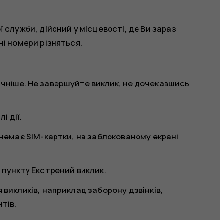
 служби, дійсний у місцевості, де Ви зараз
ні номери різняться.
чніше. Не завершуйте виклик, не дочекавшись
і дії.
 немає SIM-картки, на заблокованому екрані
я пункту
Екстрений виклик
.
 викликів, наприклад заборону дзвінків,
тів.