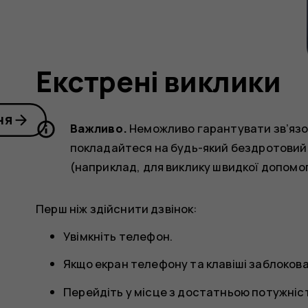
Екстрені виклики
ня
Важливо.
Неможливо гарантувати зв’язок
покладайтеся на будь-який бездротовий 
(наприклад, для виклику швидкої допомог
Перш ніж здійснити дзвінок:
Увімкніть телефон.
Якщо екран телефону та клавіші заблокова
Перейдіть у місце з достатньою потужніс