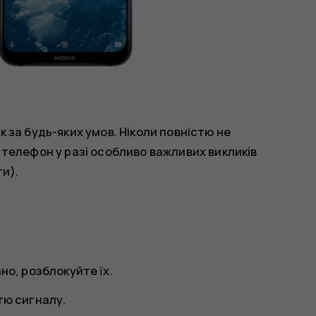
 за будь-яких умов. Ніколи повністю не
телефон у разі особливо важливих викликів
и).
но, розблокуйте їх.
тю сигналу.