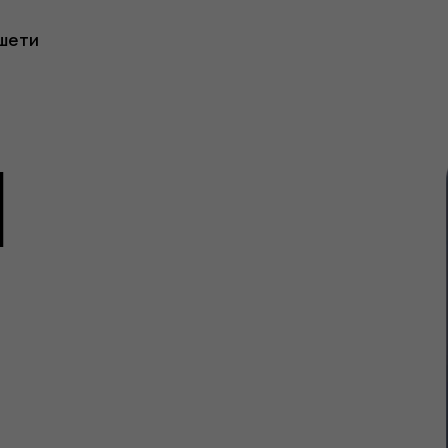
к
шети
вача
1