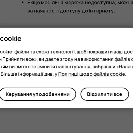
Якщо мобільна мережа недоступна, можна
за наявності доступу до Інтернету.
cookie
okie-файли та схожі технології, щоб покращити ваш досв
Прийняти все», ви даєте згоду на використання файлів c
Це було для вас корисним?
нням ви зможете змінити налаштування, вибравши «Нала
 Більше інформації див. у
Політиці щодо файлів cookie
.
Так
Ні
Керування уподобаннями
Відхилити все