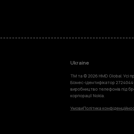
Смартфон
Фічерфони
Ukraine
TM та © 2026 HMD Global. Усі пр
Аксесуари
Бізнес-ідентифікатор 2724044-
виробництво телефонів під бр
корпорації Nokia.
Планшети
Умови
Політика конфіденційнос