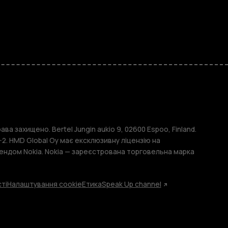
и
ава захищено. Bertel Jungin aukio 9, 02600 Espoo, Finland.
2. HMD Global Oy має ексклюзивну ліцензію на
ендом Nokia. Nokia — зареєстрована торговельна марка
ті
Налаштування cookie
Етика
Speak Up channel