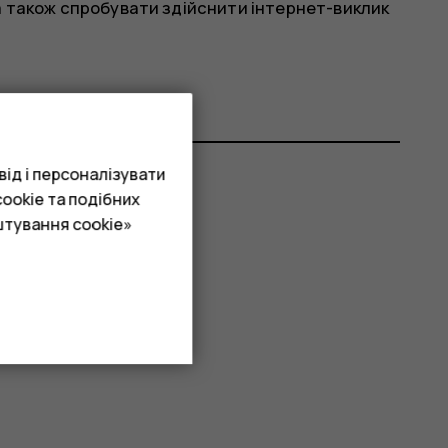
 також спробувати здійснити інтернет-виклик
ід і персоналізувати
ookie та подібних
штування cookie»