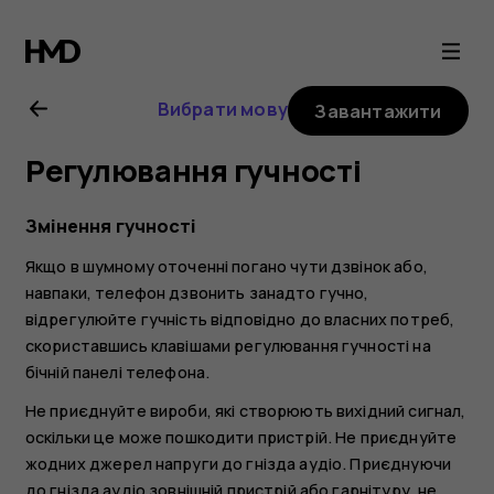
Посібник
користувача
Вибрати мову
Завантажити
Nokia
Регулювання гучності
8.1
Змінення гучності
Якщо в шумному оточенні погано чути дзвінок або,
навпаки, телефон дзвонить занадто гучно,
відрегулюйте гучність відповідно до власних потреб,
скориставшись клавішами регулювання гучності на
бічній панелі телефона.
Не приєднуйте вироби, які створюють вихідний сигнал,
оскільки це може пошкодити пристрій. Не приєднуйте
жодних джерел напруги до гнізда аудіо. Приєднуючи
до гнізда аудіо зовнішній пристрій або гарнітуру, не