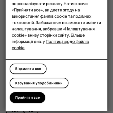
натисніть клавішу зменшення гучності. Ви також
персоналізувати рекламу.Натискаючи
можете налаштувати на телефоні вимкнення
«Прийняти все», ви даєте згоду на
звуку сигналу дзвінка, коли Ви піднімаєте
використання файлів cookie та подібних
Смартфони
телефон: торкніться
Налаштування
>
Система
>
технологій. За бажанням ви зможете змінити
Жести
>
Вимкнення звуку під час підняття
та
Фічерфони
налаштування, вибравши «Налаштування
ввімкніть цю функцію.
cookie» внизу сторінки сайту. Більше
Аксесуари
інформації див. у
Політиці щодо файлів
Щоб відхиляти вхідні виклики шляхом
cookie
.
перевертання телефону, торкніться
Планшети
Налаштування
>
Система
>
Жести
>
Переверніть,
щоб відхилити виклик
і ввімкніть цю функцію.
Відхилити все
Керування уподобаннями
Це було для вас корисним?
Прийняти все
Так
Ні