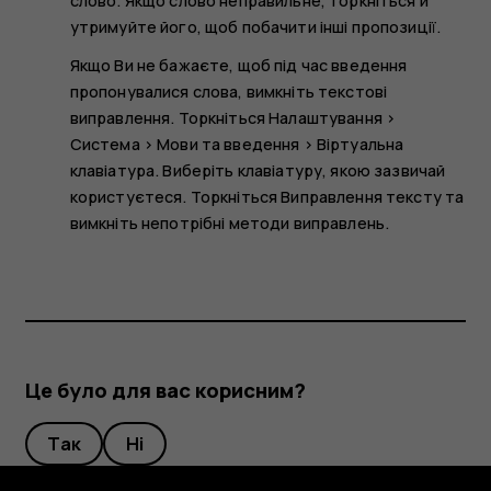
слово. Якщо слово неправильне, торкніться й
утримуйте його, щоб побачити інші пропозиції.
Якщо Ви не бажаєте, щоб під час введення
пропонувалися слова, вимкніть текстові
виправлення. Торкніться
Налаштування
>
Система
>
Мови та введення
>
Віртуальна
клавіатура
. Виберіть клавіатуру, якою зазвичай
користуєтеся. Торкніться
Виправлення тексту
та
вимкніть непотрібні методи виправлень.
Це було для вас корисним?
Так
Ні