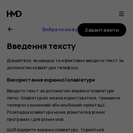
Посібник
користувача
Вибрати мову
Завантажити
Nokia
Введення тексту
8.1
Дізнайтеся, як швидко та ефективно вводити текст за
допомогою клавіатури телефону.
Використання екранної клавіатури
Вводити текст за допомогою екранної клавіатури
легко. Клавіатурою можна користуватися, тримаючи
телефон у книжковій або альбомній орієнтації.
Розкладка клавіатури може різнитися в різних
програмах і для різних мов.
Щоб відкрити екранну клавіатуру, торкніться