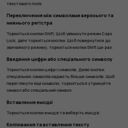
текстового поля.
Переключення між символами верхнього та
нижнього регістра
Торкніться кнопки Shift. Щоб увімкнути режим Caps
Lock, двічі торкніться кнопки. Щоб повернутися до
звичайного режиму, торкніться кнопки Shift ще раз.
Введення цифри або спеціального символу
Торкніться кнопки цифр і символів. Деякі кнопки
спеціальних символів надають більше символів. Щоб
переглянути інші символи, торкніться й утримуйте
символ або спеціальний символ.
Вставлення емодзі
Торкніться кнопки емодзі та виберіть емодзі.
Копіювання та вставлення тексту