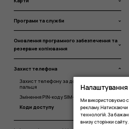
Карти
Програми та служби
Оновлення програмного забезпечення та
резервне копіювання
Захист телефона
Захист телефону за допомогою відбитка
Налаштування 
пальця
Змінення PIN-коду SIM-карти
Ми використовуємо co
Коди доступу
рекламу.Натискаючи «
технологій. За бажа
внизу сторінки сайту.