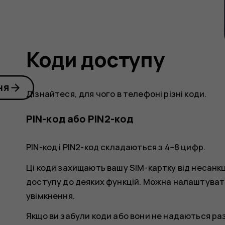
Коди доступу
ня
Дізнайтеся, для чого в телефоні різні коди.
PIN-код або PIN2-код
PIN-код і PIN2-код складаються з 4–8 цифр.
Ці коди захищають вашу SIM-картку від несанк
доступу до деяких функцій. Можна налаштуват
увімкнення.
Якщо ви забули коди або вони не надаються ра