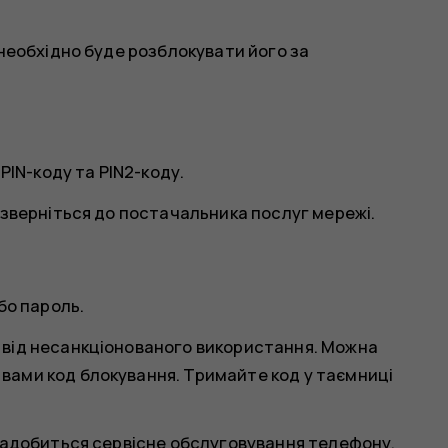
 необхідно буде розблокувати його за
PIN-коду та PIN2-коду.
 зверніться до постачальника послуг мережі.
бо пароль.
 від несанкціонованого використання. Можна
ами код блокування. Тримайте код у таємниці
надобиться сервісне обслуговування телефону.