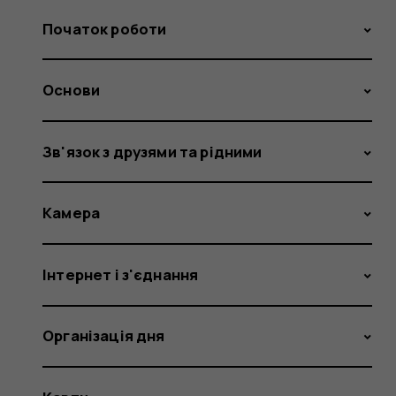
Початок роботи
Основи
Зв'язок з друзями та рідними
Камера
Інтернет і з'єднання
Організація дня