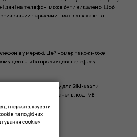
ні дані на телефоні може бути видалено. Щоб
торизований сервісний центр для вашого
елефонів у мережі. Цей номер також може
ому центрі або продавцеві телефону.
а телефоні або на лотку для SIM-карти,
лефону знімна задня панель, код IMEI
ід і персоналізувати
ookie та подібних
вці.
штування cookie»