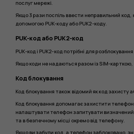
послуг мережі.
Якщо 3 рази поспіль ввести неправильний код,
допомогою PUK-коду або PUK2-коду.
PUK-код або PUK2-код
PUK-код і PUK2-код потрібні для розблокування 
Якщо коди не надаються разом із SIM-карткою,
Код блокування
Код блокування також відомий як код захисту а
Код блокування допомагає захистити телефон
налаштувати телефон запитувати визначений в
та в безпечному місці окремо від телефону.
Якщо ви забули код, а телефон заблоковано, з