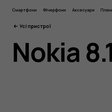
Посібни
Смартфони
Фічерфони
Аксесуари
План
Усі пристрої
користу
Nokia 8.
Nokia
8.1