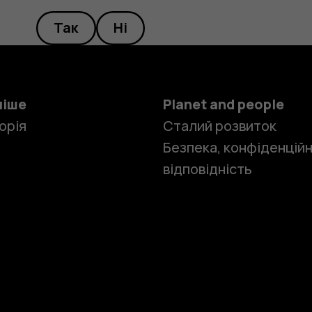
Так
Ні
ніше
Planet and people
орія
Сталий розвиток
Безпека, конфіденційн
відповідність