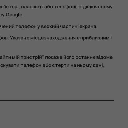
омп’ютері, планшеті або телефоні, підключеному
су Google.
ачений телефон у верхній частині екрана.
фон. Указане місцезнаходження є приблизним і
айти мій пристрій" покаже його останнє відоме
окувати телефон або стерти на ньому дані,