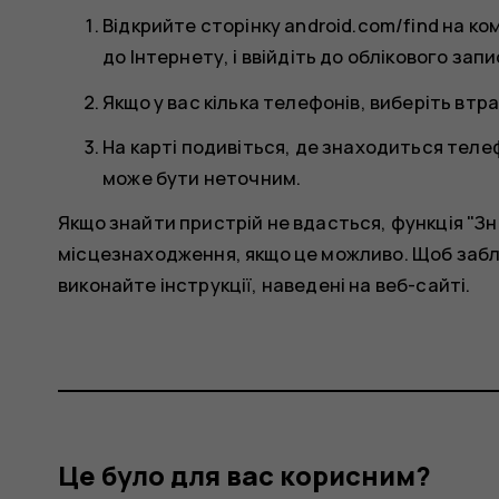
Відкрийте сторінку android.com/find на к
до Інтернету, і ввійдіть до облікового запи
Якщо у вас кілька телефонів, виберіть втр
На карті подивіться, де знаходиться теле
може бути неточним.
Якщо знайти пристрій не вдасться, функція "Зн
місцезнаходження, якщо це можливо. Щоб забл
виконайте інструкції, наведені на веб-сайті.
Це було для вас корисним?