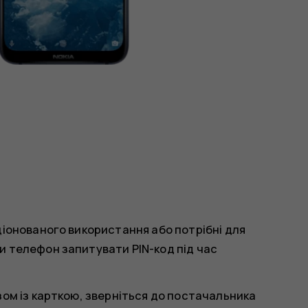
ціонованого використання або потрібні для
и телефон запитувати PIN-код під час
зом із карткою, зверніться до постачальника