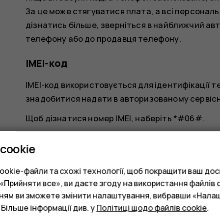
За це може стягуватися плата, а всі персональ
дізнатись більше, зверніться в найближчий ав
телефону або до продавця телефону.
IMEI-код
IMEI-код використовується для ідентифікації т
знадобитися надати в авторизованому сервісн
Щоб дізнатися номер IMEI, наберіть
*#06#
.
Код IMEI Вашого телефону також надруковано н
cookie
залежно від моделі телефону. Якщо у Вашого те
знаходиться під панеллю.
okie-файли та схожі технології, щоб покращити ваш досв
Прийняти все», ви даєте згоду на використання файлів c
Код IMEI також міститься на оригінальній упако
нням ви зможете змінити налаштування, вибравши «Нала
 Більше інформації див. у
Політиці щодо файлів cookie
.
Пошук і блокування телефона