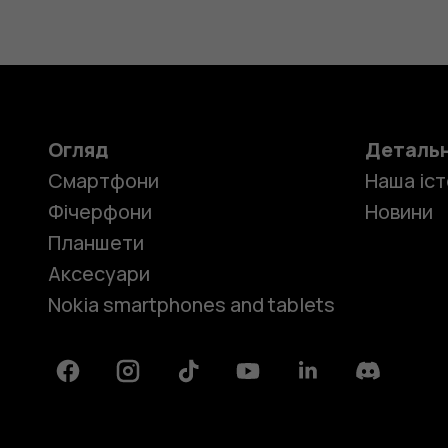
Огляд
Деталь
Смартфони
Наша іст
Фічерфони
Новини
Планшети
Аксесуари
Nokia smartphones and tablets
Facebook
Instagram
Tiktok
Youtube
Linkedin
Discord