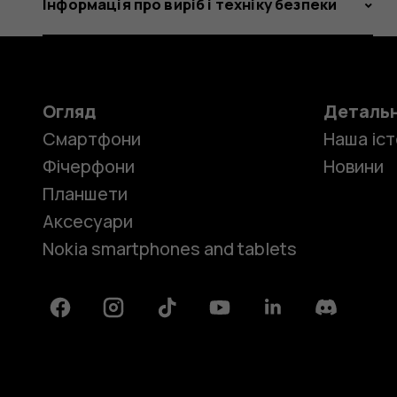
Інформація про виріб і техніку безпеки
Огляд
Деталь
Смартфони
Наша іст
Фічерфони
Новини
Планшети
Аксесуари
Nokia smartphones and tablets
Facebook
Instagram
Tiktok
Youtube
Linkedin
Discord