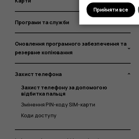
Карти
Прийняти все
Програми та служби
Оновлення програмного забезпечення та
резервне копіювання
Захист телефона
Захист телефону за допомогою
відбитка пальця
Змінення PIN-коду SIM-карти
Коди доступу