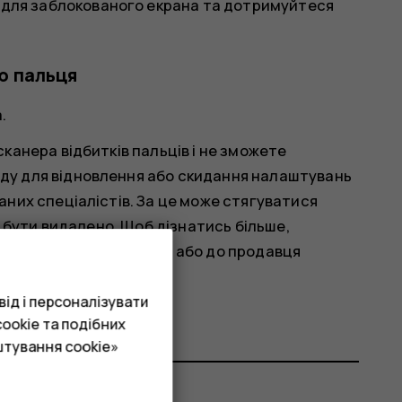
 для заблокованого екрана та дотримуйтеся
ю пальця
.
канера відбитків пальців і не зможете
у для відновлення або скидання налаштувань
них спеціалістів. За це може стягуватися
е бути видалено. Щоб дізнатись більше,
я для вашого телефону або до продавця
ід і персоналізувати
ookie та подібних
штування cookie»