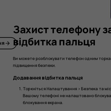
Захист телефону 
відбитка пальця
ня
Ви можете розблокувати телефон одним торка
підвищення безпеки.
Додавання відбитка пальця
Торкніться
Налаштування
>
Безпека та м
Вашому телефоні не налаштовано блокува
блокування екрана
.