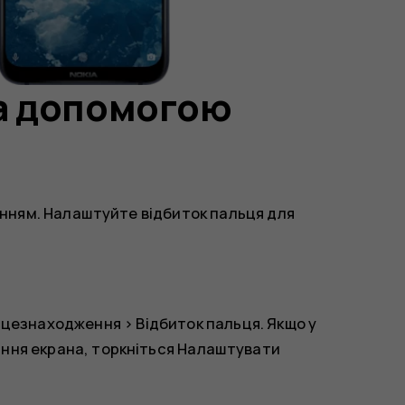
за допомогою
нням. Налаштуйте відбиток пальця для
ісцезнаходження
>
Відбиток пальця
. Якщо у
ння екрана, торкніться
Налаштувати