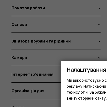
Початок роботи
Основи
Зв'язок з друзями та рідними
Камера
Налаштування 
Інтернет і з'єднання
Ми використовуємо co
рекламу.Натискаючи «
Організація дня
технологій. За бажа
внизу сторінки сайту.