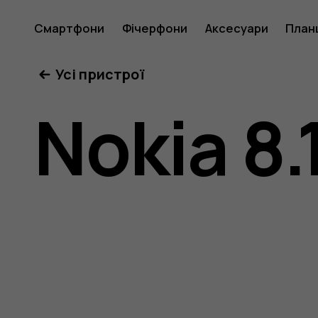
Посібни
Смартфони
Фічерфони
Аксесуари
План
Усі пристрої
користу
Nokia 8.
Nokia
8.1