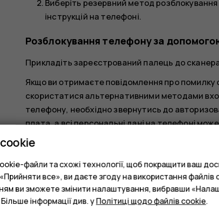
Виберіть резервний метод розблокування
інструкцій на телефоні.
Розблокування телефону за допомого
Прикладіть зареєстрований палець до сканера
Якщо ви отримаєте повідомлення про помилку с
скористатися альтернативними методами вход
телефону, необхідно звернутись до авторизова
плата, а всі персональні дані на телефоні мож
зверніться в найближчий центр обслуговуванн
cookie
телефону.
okie-файли та схожі технології, щоб покращити ваш досв
Прийняти все», ви даєте згоду на використання файлів c
нням ви зможете змінити налаштування, вибравши «Нала
 Більше інформації див. у
Політиці щодо файлів cookie
.