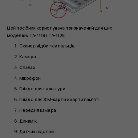
Цей посібник користувача призначений для цих
моделей: TA-1119 і TA-1128.
Сканер відбитків пальців
Камера
Спалах
Мікрофон
Гніздо для гарнітури
Гніздо для SIM-карти й карти пам’яті
Передня камера
Динамік
Датчик відстані