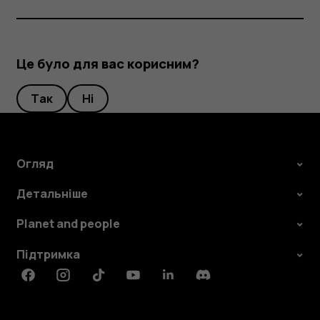
Це було для вас корисним?
Так
Ні
Огляд
Детальніше
Planet and people
Підтримка
Facebook
Instagram
Tiktok
Youtube
Linkedin
Discord