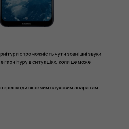
рнітури спроможність чути зовнішні звуки
 гарнітуру в ситуаціях, коли це може
и перешкоди окремим слуховим апаратам.