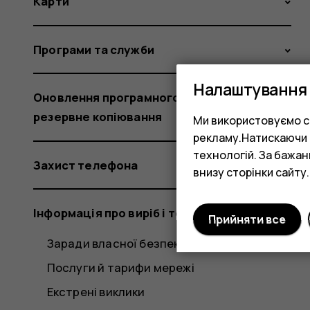
Карти
Програми та служби
Налаштування 
Оновлення програмного забезпечення та
резервне копіювання
Ми використовуємо co
рекламу.Натискаючи «
технологій. За бажа
Захист телефона
внизу сторінки сайту.
Інформація про виріб і техніку безпеки
Прийняти все
Заради власної безпеки
Послуги й тарифи мережі
Екстрені виклики