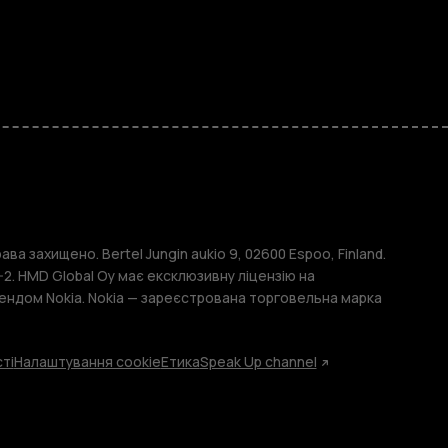
и
ава захищено. Bertel Jungin aukio 9, 02600 Espoo, Finland.
2. HMD Global Oy має ексклюзивну ліцензію на
ендом Nokia. Nokia — зареєстрована торговельна марка
ті
Налаштування cookie
Етика
Speak Up channel