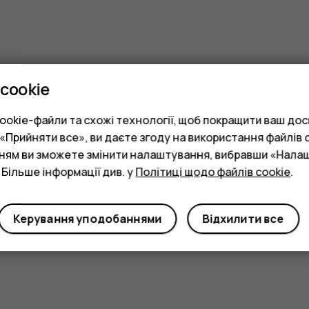
cookie
okie-файли та схожі технології, щоб покращити ваш досв
Прийняти все», ви даєте згоду на використання файлів c
нням ви зможете змінити налаштування, вибравши «Нала
 Більше інформації див. у
Політиці щодо файлів cookie
.
Керування уподобаннями
Відхилити все