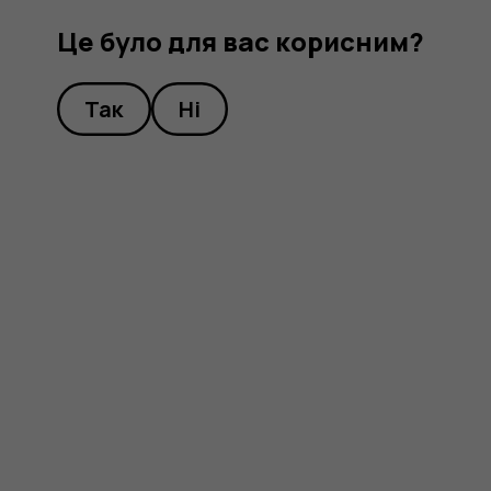
Це було для вас корисним?
Так
Ні