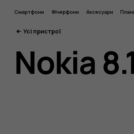
Посібни
Смартфони
Фічерфони
Аксесуари
План
Усі пристрої
користу
Nokia 8.
Nokia
8.1