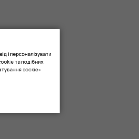
ід і персоналізувати
ookie та подібних
штування cookie»