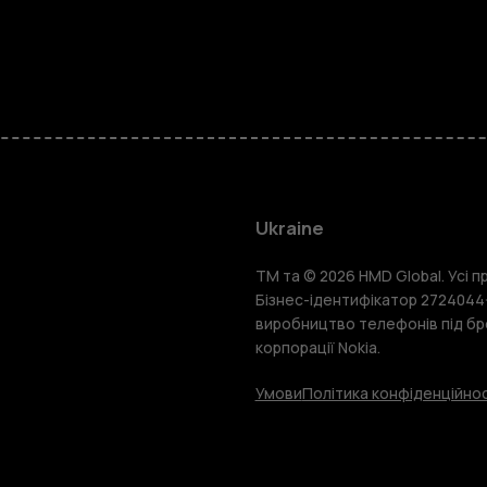
Смартфон
Фічерфони
Ukraine
TM та © 2026 HMD Global. Усі пр
Аксесуари
Бізнес-ідентифікатор 2724044-
виробництво телефонів під бр
корпорації Nokia.
Планшети
Умови
Політика конфіденційнос