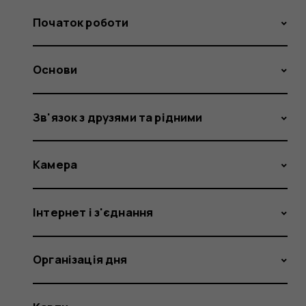
Початок роботи
Основи
Зв'язок з друзями та рідними
Камера
Інтернет і з'єднання
Організація дня