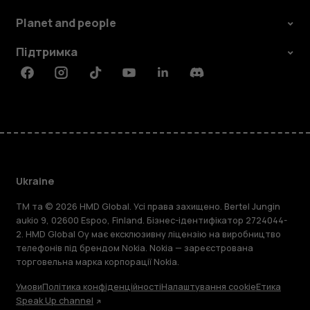
Planet and people
Підтримка
Facebook
Instagram
Tiktok
Youtube
Linkedin
Discord
Ukraine
TM та © 2026 HMD Global. Усі права захищено. Bertel Jungin
aukio 9, 02600 Espoo, Finland. Бізнес-ідентифікатор 2724044-
2. HMD Global Oy має ексклюзивну ліцензію на виробництво
телефонів під брендом Nokia. Nokia — зареєстрована
торговельна марка корпорації Nokia.
Умови
Політика конфіденційності
Налаштування cookie
Етика
Speak Up channel