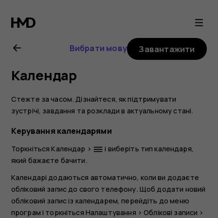
Посібник
користувача
Вибрати мову
Завантажити
Nokia
Календар
8.1
Стежте за часом. Дізнайтеся, як підтримувати
зустрічі, завдання та розклади в актуальному стані.
Керування календарями
Торкніться
Календар
>
і виберіть тип календаря,
dehaze
який бажаєте бачити.
Календарі додаються автоматично, коли ви додаєте
обліковий запис до свого телефону. Щоб додати новий
обліковий запис із календарем, перейдіть до меню
програм і торкніться
Налаштування
>
Облікові записи
>