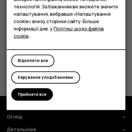
Смартфони
технологій. За бажанням ви зможете змінити
Видалення зустрічі
Фічерфони
налаштування, вибравши «Налаштування
cookie» внизу сторінки сайту. Більше
Торкніться події.
Аксесуари
інформації див. у
Політиці щодо файлів
Торкніться
>
Видалити
.
more_vert
cookie
.
Планшети
Відхилити все
Це було для вас корисним?
Керування уподобаннями
Так
Ні
Прийняти все
Огляд
Детальніше