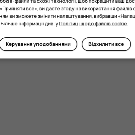
okie-файли та схожі технології, щоб покращити ваш досв
Прийняти все», ви даєте згоду на використання файлів c
нням ви зможете змінити налаштування, вибравши «Нала
 Більше інформації див. у
Політиці щодо файлів cookie
.
Керування уподобаннями
Відхилити все