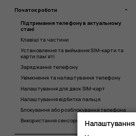
Початок роботи
Підтримання телефону в актуальному
стані
Клавіші та частини
Установлення та виймання SIM-карти та
карти пам’яті
Заряджання телефону
Увімкнення та налаштування телефону
Налаштування для двох SIM-карт
Налаштування відбитка пальця
Блокування або розблокування телефона
Використання сенсорного екрана
Налаштування 