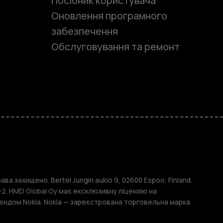
Посібник користувача
Оновлення програмного
забезпечення
Обслуговування та ремонт
и
ава захищено. Bertel Jungin aukio 9, 02600 Espoo, Finland.
2. HMD Global Oy має ексклюзивну ліцензію на
ендом Nokia. Nokia — зареєстрована торговельна марка