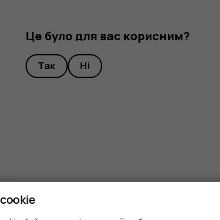
Це було для вас корисним?
Так
Ні
cookie