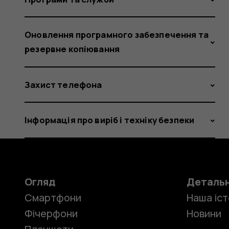
Оновлення програмного забезпечення та
резервне копіювання
Захист телефона
Інформація про виріб і техніку безпеки
Огляд
Деталь
Смартфони
Наша іст
Фічерфони
Новини