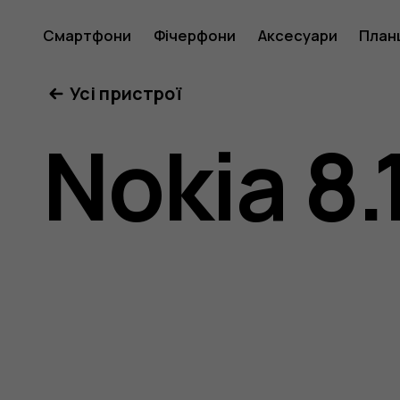
Посібни
Смартфони
Фічерфони
Аксесуари
План
Усі пристрої
користу
Nokia 8.
Nokia
8.1