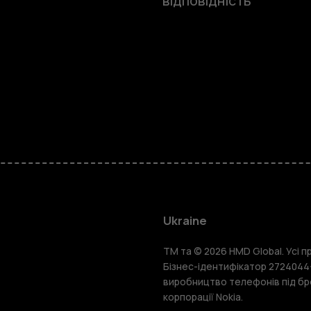
відповідність
Смартфон
Фічерфони
Ukraine
TM та © 2026 HMD Global. Усі пр
Аксесуари
Бізнес-ідентифікатор 2724044-
виробництво телефонів під бр
корпорації Nokia.