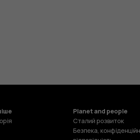
ніше
Planet and people
орія
Сталий розвиток
Безпека, конфіденційн