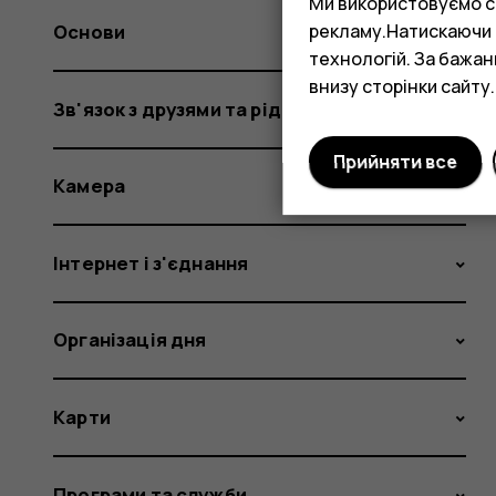
Ми використовуємо co
рекламу.Натискаючи «
Основи
технологій. За бажа
внизу сторінки сайту.
Зв'язок з друзями та рідними
Прийняти все
Камера
Інтернет і з'єднання
Організація дня
Карти
Програми та служби