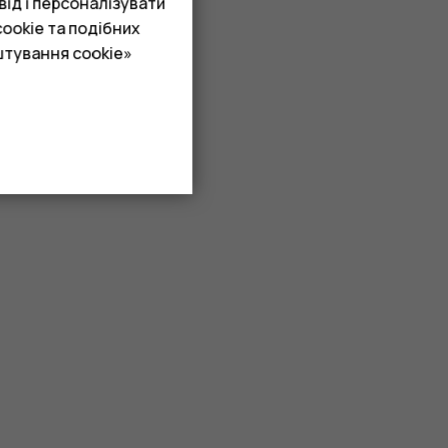
ід і персоналізувати
ookie та подібних
штування cookie»