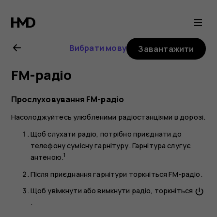
Посібник
користувача
Вибрати мову
Завантажити
Nokia
FM-радіо
8.1
Прослуховування FM-радіо
Насолоджуйтесь улюбленими радіостанціями в дорозі.
Щоб слухати радіо, потрібно приєднати до
телефону сумісну гарнітуру. Гарнітура слугує
1
антеною.
Після приєднання гарнітури торкніться
FM-радіо
.
Щоб увімкнути або вимкнути радіо, торкніться
power_settings_new
.