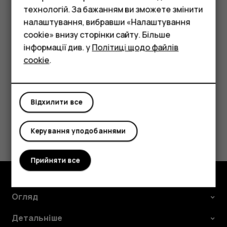
Смартфони
технологій. За бажанням ви зможете змінити
Торкніться
під час прослуховування станції.
star_border
Фічерфони
налаштування, вибравши «Налаштування
Порада.
Щоб слухати радіо через динаміки
cookie» внизу сторінки сайту. Більше
Аксесуари
телефону, торкніться
Увімкнути динамік
. Не
more_vert
інформації див. у
Політиці щодо файлів
від’єднуйте гарнітуру.
cookie
.
Планшети
Відхилити все
Це було для вас корисним?
Керування уподобаннями
Так
Ні
Прийняти все
Огляд
Детальніше