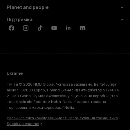
Planet and people
Підтримка
Facebook
Instagram
Tiktok
Youtube
Linkedin
Discord
Ukraine
TM та © 2026 HMD Global. Усі права захищено. Bertel Jungin
aukio 9, 02600 Espoo, Finland. Бізнес-ідентифікатор 2724044-
2. HMD Global Oy має ексклюзивну ліцензію на виробництво
телефонів під брендом Nokia. Nokia — зареєстрована
торговельна марка корпорації Nokia.
Умови
Політика конфіденційності
Налаштування cookie
Етика
Speak Up channel