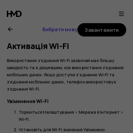
Посібник
користувача
Вибрати мову
Завантажити
Nokia
Активація Wi-Fi
8.1
Використання з’єднання Wi-Fi зазвичай має більшу
швидкість та є дешевшим, ніж використання з’єднання
мобільних даних. Якщо доступні з’єднання Wi-Fi та
з’єднання мобільних даних, телефон використовує
з’єднання Wi-Fi.
Увімкнення Wi-Fi
Торкніться
Налаштування
>
Мережа й Інтернет
>
Wi-Fi
.
Установіть для Wi-Fi значення
Увімкнено
.