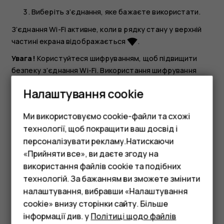
Виберіть з’єднання, яке бажаєте використати.
З’єднання Wi-Fi активне, коли в рядку стану у верхній
частині екрана відображається
.
network_wifi
Увага!
Користуйтеся шифруванням, щоб підвищити
безпеку з’єднання Wi-Fi. Використання шифрування
зменшує ризик неавторизованого доступу до даних.
Налаштування cookie
Порада.
Якщо потрібно відстежувати
місцезнаходження, коли сигнали супутника
Ми використовуємо cookie-файли та схожі
недоступні (наприклад, коли ви перебуваєте в
технології, щоб покращити ваш досвід і
приміщенні або між високими будівлями),
персоналізувати рекламу.Натискаючи
увімкніть Wi-Fi, щоб покращити точність
«Прийняти все», ви даєте згоду на
позиціонування.
використання файлів cookie та подібних
Смартфони
технологій. За бажанням ви зможете змінити
Фічерфони
налаштування, вибравши «Налаштування
cookie» внизу сторінки сайту. Більше
Аксесуари
інформації див. у
Політиці щодо файлів