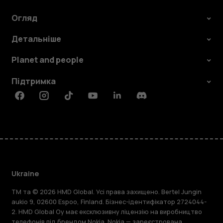
Огляд
Детальніше
Planet and people
Підтримка
Facebook
Instagram
Tiktok
Youtube
Linkedin
Discord
Ukraine
TM та © 2026 HMD Global. Усі права захищено. Bertel Jungin
aukio 9, 02600 Espoo, Finland. Бізнес-ідентифікатор 2724044-
2. HMD Global Oy має ексклюзивну ліцензію на виробництво
телефонів під брендом Nokia. Nokia — зареєстрована