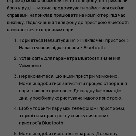
окремо) можна розмовляти по телефону, не тримаючи
його в руці, — можна продовжувати займатися своїми
справами, наприклад працювати на комп’ютері під час
виклику. Підключення телефону до пристрою Bluetooth
називається створенням пари.
Торкніться
Налаштування
>
Підключені пристрої
>
Налаштування підключення
>
Bluetooth
.
Установіть для параметра
Bluetooth
значення
Увімкнено
.
Переконайтеся, що інший пристрій увімкнено.
Може знадобитися запустити процес створення
пари з іншого пристрою. Докладну інформацію
див. у посібнику користувача іншого пристрою.
Щоб утворити пару між телефоном і пристроєм,
торкніться пристрою у списку виявлених
пристроїв Bluetooth.
Може знадобитися ввести пароль. Докладну