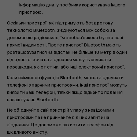
інформацію див. у посібнику користувача іншого
пристрою.
Оскільки пристрої, які підтримують бездротову
технологію Bluetooth, з’єднуються між собою за
допомогою радіохвиль, їм необов’язково бути в зоні
прямої видимості. Проте пристрої Bluetooth мають
розташовуватися на відстані не більше 10 метрів один
від одного, хоча на з’єднання можуть впливати
перешкоди, як-от стіни, або інші електронні пристрої.
Коли ввімкнено функцію Bluetooth, можна з’єднувати
телефон із парними пристроями. Інші пристрої можуть
виявити Ваш телефон, тільки якщо відкрито подання
налаштувань Bluetooth.
Не об’єднуйте свій пристрій у пару з невідомими
пристроями та не приймайте від них запити на
з’єднання. Це допоможе захистити телефон від
шкідливого вмісту.