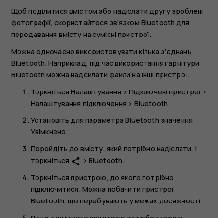
Щоб поділитися вмістом або надіслати другу зроблені
фотографії, скористайтеся зв’язком Bluetooth для
передавання вмісту на сумісні пристрої.
Можна одночасно використовувати кілька з’єднань
Bluetooth. Наприклад, під час використання гарнітури
Bluetooth можна надсилати файли на інші пристрої.
Торкніться
Налаштування
>
Підключені пристрої
>
Налаштування підключення
>
Bluetooth
.
Установіть для параметра
Bluetooth
значення
Увімкнено
.
Перейдіть до вмісту, який потрібно надіслати, і
торкніться
>
Bluetooth
.
share
Торкніться пристрою, до якого потрібно
підключитися. Можна побачити пристрої
Bluetooth, що перебувають у межах досяжності.
Якщо для іншого пристрою потрібен пароль,