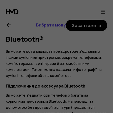
Посібник
користувача
Вибрати мову
Завантажити
Nokia
Bluetooth®
8.1
Ви можете встановлювати бездротове з’єднання з
іншими сумісними пристроями, зокрема телефонами,
комп’ютерами, гарнітурами й автомобільними
комплектами. Також можна надсилати фотографії на
сумісні телефони або на комп’ютер.
Підключення до аксесуара Bluetooth
Ви можете з’єднати свій телефон з багатьма
корисними пристроями Bluetooth. Наприклад, за
допомогою бездротової гарнітури (продається