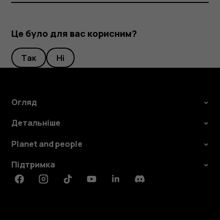
Це було для вас корисним?
Так
Ні
Огляд
Детальніше
Planet and people
Підтримка
Facebook
Instagram
Tiktok
Youtube
Linkedin
Discord