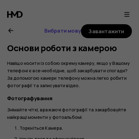
Посібник
користувача
Вибрати мову
Завантажити
Nokia
Основи роботи з камерою
8.1
Навіщо носити із собою окрему камеру, якщо у Вашому
телефоні є все необхідне, щоб закарбувати спогади?
За допомогою камери телефону можна легко робити
фотографії та записувати відео.
Фотографування
Знімайте чіткі, вражаючі фотографії та закарбовуйте
найкращі моменти у фотоальбомі.
Торкніться
Камера
.
Націльтеся та сфокусуйтеся.