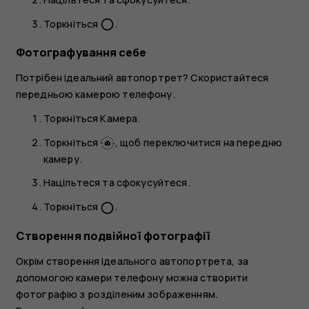
Торкніться
.
panorama_fish_eye
Фотографування себе
Потрібен ідеальний автопортрет? Скористайтеся
передньою камерою телефону.
Торкніться
Камера
.
Торкніться
, щоб переключитися на передню
камеру.
Націльтеся та сфокусуйтеся.
Торкніться
.
panorama_fish_eye
Створення подвійної фотографії
Окрім створення ідеального автопортрета, за
допомогою камери телефону можна створити
фотографію з розділеним зображенням.