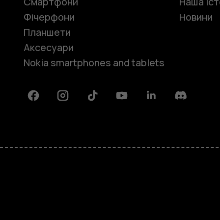
Смартфони
Наша іст
Фічерфони
Новини
Планшети
Аксесуари
Nokia smartphones and tablets
Facebook
Instagram
Tiktok
Youtube
Linkedin
Discord