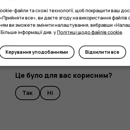
Щоб відхиляти вхідні виклики шляхом пе
okie-файли та схожі технології, щоб покращити ваш досв
Налаштування
>
Система
>
Жести
>
Пере
Прийняти все», ви даєте згоду на використання файлів c
функцію.
нням ви зможете змінити налаштування, вибравши «Нала
 Більше інформації див. у
Політиці щодо файлів cookie
.
Керування уподобаннями
Відхилити все
Це було для вас корисним?
Так
Ні