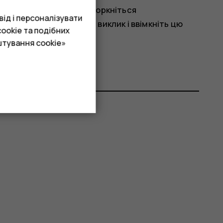
ревертання телефону, торкніться
ід і персоналізувати
верніть, щоб відхилити виклик
і ввімкніть цю
ookie та подібних
штування cookie»