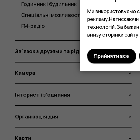
Годинник і будильник
Ми використовуємо co
Спеціальні можливості
рекламу.Натискаючи «
FM-радіо
технологій. За бажа
внизу сторінки сайту.
Зв'язок з друзями та рідними
Прийняти все
Камера
Інтернет і з'єднання
Організація дня
Карти