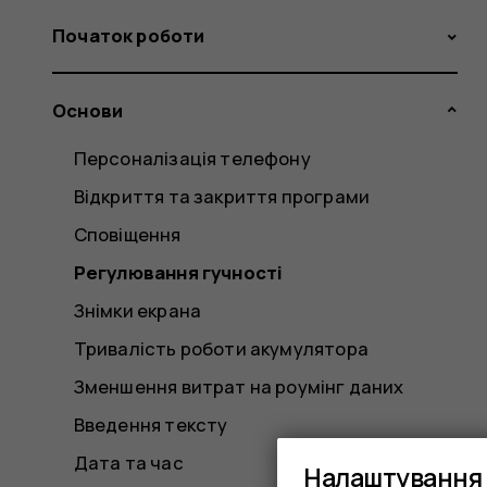
Початок роботи
Основи
Персоналізація телефону
Відкриття та закриття програми
Сповіщення
Регулювання гучності
Знімки екрана
Тривалість роботи акумулятора
Зменшення витрат на роумінг даних
Введення тексту
Дата та час
Налаштування 