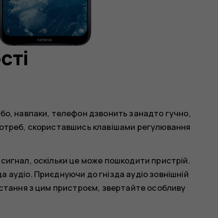
сті
або, навпаки, телефон дзвонить занадто гучно,
 потреб, скориставшись клавішами регулювання
 сигнал, оскільки це може пошкодити пристрій.
а аудіо. Приєднуючи до гнізда аудіо зовнішній
ристання з цим пристроєм, звертайте особливу