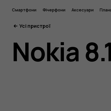
Посібни
Смартфони
Фічерфони
Аксесуари
План
Усі пристрої
користу
Nokia 8.
Nokia
8.1