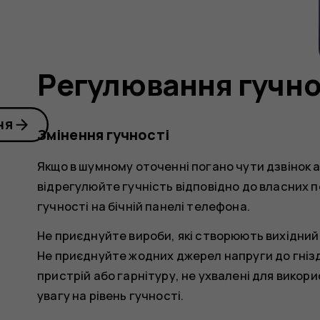
Регулювання гучно
ня
Змінення гучності
Якщо в шумному оточенні погано чути дзвінок 
відрегулюйте гучність відповідно до власних
гучності на бічній панелі телефона.
Не приєднуйте вироби, які створюють вихідний
Не приєднуйте жодних джерел напруги до гнізд
пристрій або гарнітуру, не ухвалені для вико
увагу на рівень гучності.