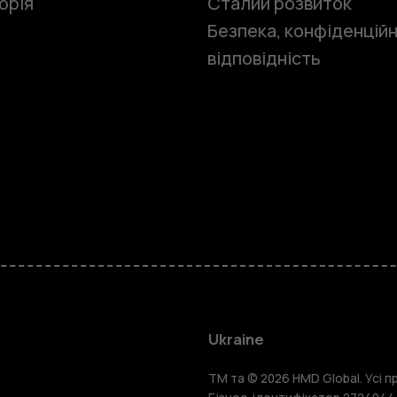
орія
Сталий розвиток
Безпека, конфіденційн
відповідність
Смартфон
Фічерфони
Ukraine
TM та © 2026 HMD Global. Усі пр