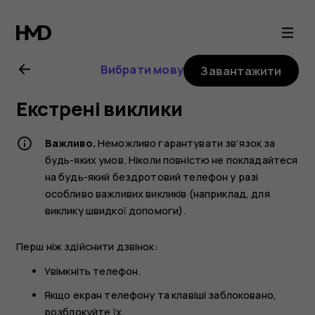
Посібник
користувача
Вибрати мову
Завантажити
Nokia
Екстрені виклики
8.1
Важливо.
Неможливо гарантувати зв’язок за
будь-яких умов. Ніколи повністю не покладайтеся
на будь-який бездротовий телефон у разі
особливо важливих викликів (наприклад, для
виклику швидкої допомоги).
Перш ніж здійснити дзвінок:
Увімкніть телефон.
Якщо екран телефону та клавіші заблоковано,
розблокуйте їх.