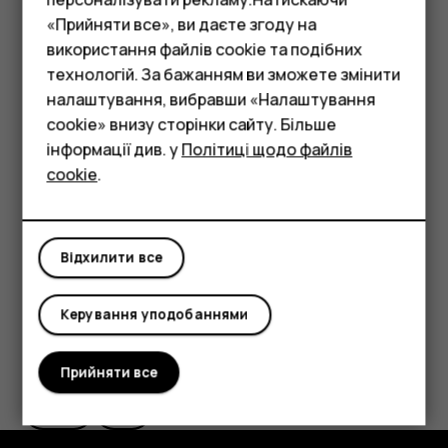
Якщо телефон запитує PIN-код, торкніться
«Прийняти все», ви даєте згоду на
пункту
Екстрений виклик
.
використання файлів cookie та подібних
Смартфони
технологій. За бажанням ви зможете змінити
Вимкніть активовані в телефоні обмеження
Фічерфони
налаштування, вибравши «Налаштування
викликів, наприклад заборону дзвінків, фіксований
cookie» внизу сторінки сайту. Більше
набір або закриту групу абонентів.
Аксесуари
інформації див. у
Політиці щодо файлів
Якщо мобільна мережа недоступна, можна також
cookie
.
Планшети
спробувати здійснити інтернет-виклик за
наявності доступу до Інтернету.
Відхилити все
Керування уподобаннями
Це було для вас корисним?
Прийняти все
Так
Ні