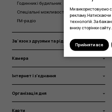
Годинник і будильник
Ми використовуємо co
Спеціальні можливості
рекламу.Натискаючи «
FM-радіо
технологій. За бажа
внизу сторінки сайту.
Зв'язок з друзями та рідними
Прийняти все
Камера
Інтернет і з'єднання
Організація дня
Карти