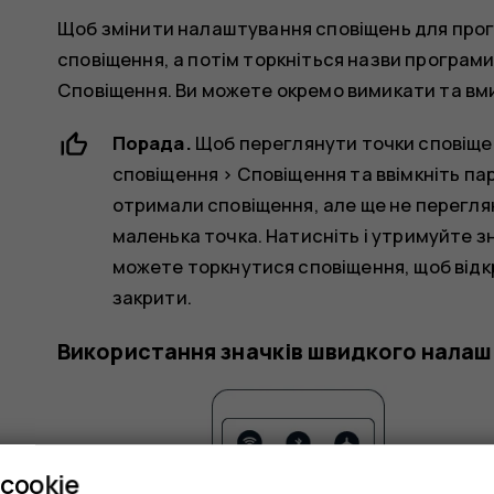
Щоб змінити налаштування сповіщень для прог
сповіщення
, а потім торкніться назви програми
Сповіщення
. Ви можете окремо вимикати та вм
Порада.
Щоб переглянути точки сповіще
сповіщення
>
Сповіщення
та ввімкніть п
отримали сповіщення, але ще не переглян
маленька точка. Натисніть і утримуйте зн
можете торкнутися сповіщення, щоб відк
закрити.
Використання значків швидкого нала
cookie