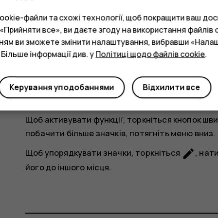
okie-файли та схожі технології, щоб покращити ваш досв
Прийняти все», ви даєте згоду на використання файлів c
нням ви зможете змінити налаштування, вибравши «Нала
 Більше інформації див. у
Політиці щодо файлів cookie
.
Керування уподобаннями
Відхилити все
Щоб активувати функції, торкніться кнопок шв
побачити більше значків, потягніть меню вниз.
mode_edit
Щоб упорядкувати значки, торкніться
, нат
його до іншого місця.