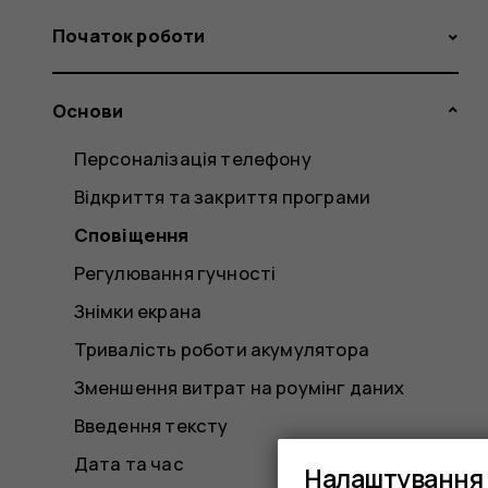
Початок роботи
Основи
Персоналізація телефону
Відкриття та закриття програми
Сповіщення
Регулювання гучності
Знімки екрана
Тривалість роботи акумулятора
Зменшення витрат на роумінг даних
Введення тексту
Дата та час
Налаштування 