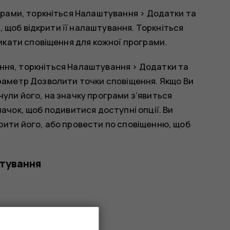
рами, торкніться
Налаштування
>
Додатки та
, щоб відкрити її налаштування. Торкніться
икати сповіщення для кожної програми.
ння, торкніться
Налаштування
>
Додатки та
араметр
Дозволити точки сповіщення
. Якщо Ви
ули його, на значку програми з’явиться
ачок, щоб подивитися доступні опції. Ви
рити його, або провести по сповіщенню, щоб
штування