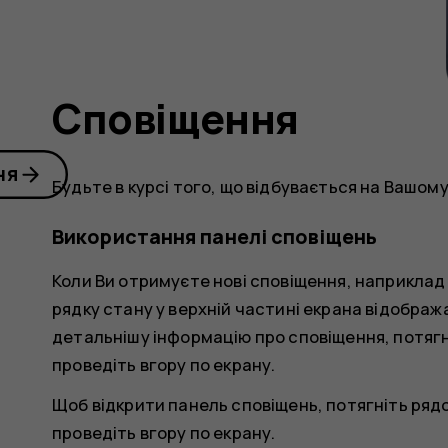
Сповіщення
ня
Будьте в курсі того, що відбувається на Вашом
Використання панелі сповіщень
Коли Ви отримуєте нові сповіщення, наприклад
рядку стану у верхній частині екрана відобра
детальнішу інформацію про сповіщення, потягн
проведіть вгору по екрану.
Щоб відкрити панель сповіщень, потягніть ряд
проведіть вгору по екрану.