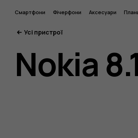
Посібни
Смартфони
Фічерфони
Аксесуари
План
Усі пристрої
користу
Nokia 8.
Nokia
8.1