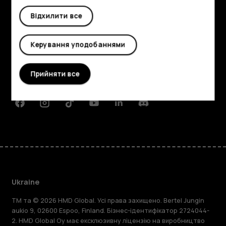
Відхилити все
Огляд
Детальніше
Керування уподобаннями
Planet and people
Прийняти все
Підтримка
Facebook
Instagram
Tiktok
Youtube
Linkedin
Discord
Ukraine
TM та © 2026 HMD Global. Усі права захищено. Bertel Jungin
aukio 9, 02600 Espoo, Finland. Бізнес-ідентифікатор 2724044-
2. HMD Global Oy має ексклюзивну ліцензію на виробництво