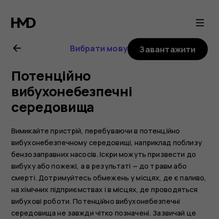
Посібник
користувача
Вибрати мову
Завантажити
Nokia
Потенційно
8.1
вибухонебезпечні
середовища
Вимикайте пристрій, перебуваючи в потенційно
вибухонебезпечному середовищі, наприклад поблизу
бензозаправних насосів. Іскри можуть призвести до
вибуху або пожежі, а в результаті — до травм або
смерті. Дотримуйтесь обмежень у місцях, де є паливо,
на хімічних підприємствах і в місцях, де проводяться
вибухові роботи. Потенційно вибухонебезпечні
середовища не завжди чітко позначені. Зазвичай це