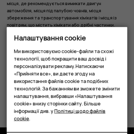
місця, де рекомендується вимикати двигун
автомобіля, місця під палубою човнів, місця
збереження та транспортування хімікатів і місця із
повітрям, що містить хімікати або дрібні частинки.
Дізнайтеся у виробника транспортного засобу, в якому
Налаштування cookie
використовується скраплений нафтовий газ
(наприклад, пропан або бутан), чи безпечно
Ми використовуємо cookie-файли та схожі
використовувати цей пристрій поблизу такого
технології, щоб покращити ваш досвід і
транспортного засобу.
персоналізувати рекламу.Натискаючи
«Прийняти все», ви даєте згоду на
використання файлів cookie та подібних
Смартфони
технологій. За бажанням ви зможете змінити
Фічерфони
налаштування, вибравши «Налаштування
cookie» внизу сторінки сайту. Більше
Це було для вас корисним?
Аксесуари
інформації див. у
Політиці щодо файлів
cookie
.
Планшети
Так
Ні