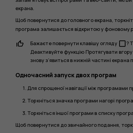
екрана.
Щоб повернутися до головного екрана, торкніт
програма залишається відкритою у фоновому р
check_box_outline_blank
Бажаєте повернути клавішу огляду
? 
Деактивуйте функцію
Протягувати вгору
знову з’явиться в нижній частині екрана 
Одночасний запуск двох програм
Для спрощеної навігації між програмами п
Торкніться значка програми нагорі прогр
Торкніться іншої програми в списку прогр
Щоб повернутися до звичайного подання, торкн