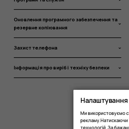
Оновлення програмного забезпечення та
резервне копіювання
Захист телефона
Інформація про виріб і техніку безпеки
Налаштування 
Ми використовуємо co
рекламу.Натискаючи «
технологій. За бажа