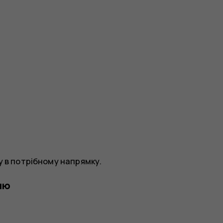
у в потрібному напрямку.
ню