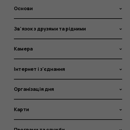
Основи
Зв'язок з друзями та рідними
Камера
Інтернет і з'єднання
Організація дня
Карти
Програми та служби