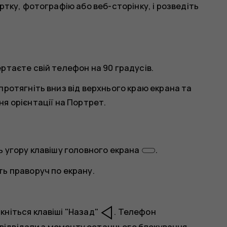
ртку, фотографію або веб-сторінку, і розведіть
ртаєте свій телефон на 90 градусів.
протягніть вниз від верхнього краю екрана та
ня орієнтації на
Портрет
.
ь угору клавішу головного екрана
.
ь праворуч по екрану.
ніться клавіші "Назад"
. Телефон
и відвідали з моменту останнього блокування