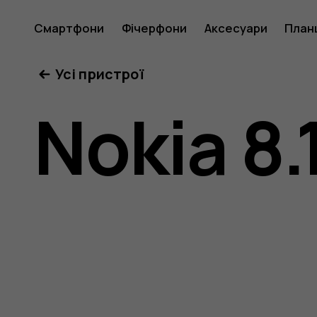
Посібни
Смартфони
Фічерфони
Аксесуари
План
Усі пристрої
користу
Nokia 8.
Nokia
8.1