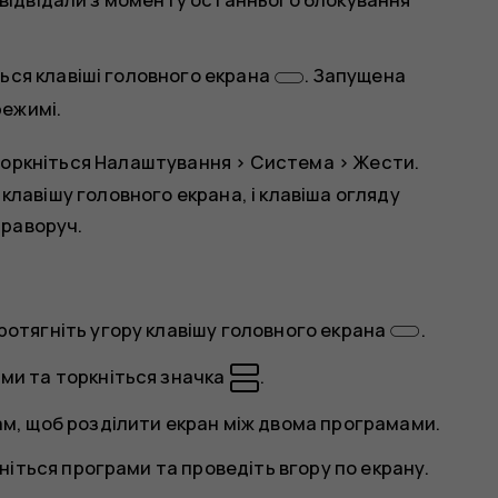
ься клавіші головного екрана
. Запущена
ежимі.
Торкніться
Налаштування
>
Система
>
Жести
.
 клавішу головного екрана
, і клавіша огляду
праворуч.
ротягніть угору клавішу головного екрана
.
ами та торкніться значка
.
ам, щоб розділити екран між двома програмами.
іться програми та проведіть вгору по екрану.