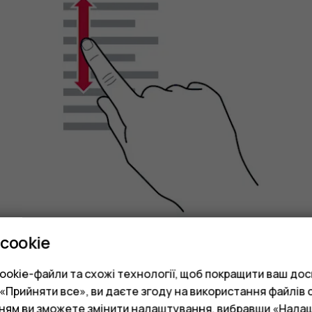
cookie
Швидко проведіть пальцем вгору або вниз по ек
okie-файли та схожі технології, щоб покращити ваш досв
зупинити прокручування, торкніться екрана.
Прийняти все», ви даєте згоду на використання файлів c
нням ви зможете змінити налаштування, вибравши «Нала