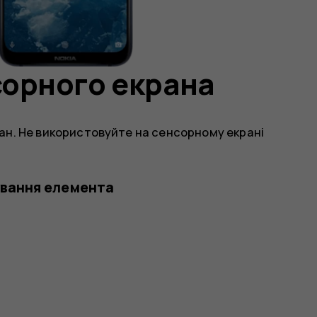
сорного екрана
н. Не використовуйте на сенсорному екрані
ування елемента