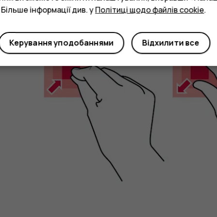
Збільшення та зменшення масштабу
 Більше інформації див. у
Політиці щодо файлів cookie
.
Керування уподобаннями
Відхилити все