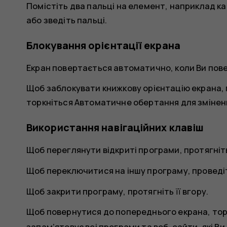
Помістіть два пальці на елемент, наприклад ка
або зведіть пальці.
Блокування орієнтації екрана
Екран повертається автоматично, коли Ви пове
Щоб заблокувати книжкову орієнтацію екрана, 
торкніться
Автоматичне обертання
для змінен
Використання навігаційних клавіш
Щоб переглянути відкриті програми, протягніт
Щоб переключитися на іншу програму, проведіт
Щоб закрити програму, протягніть її вгору.
Щоб повернутися до попереднього екрана, торк
запам’ятовує всі програми та веб-сайти, які В