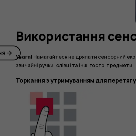
Використання сен
ня
Увага!
Намагайтеся не дряпати сенсорний екра
звичайні ручки, олівці та інші гострі предмети.
Торкання з утримуванням для перетяг