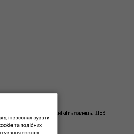
рану легким рухом і підніміть палець. Щоб
ід і персоналізувати
ookie та подібних
штування cookie»