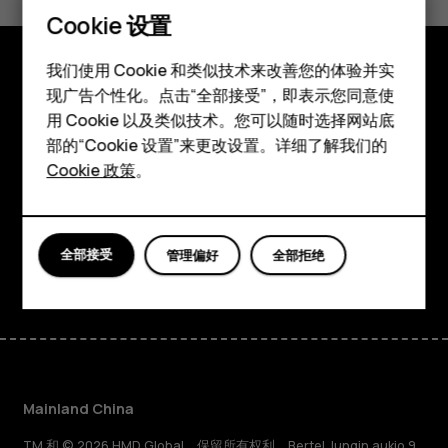
是
否
Cookie 设置
智能手机
我们使用 Cookie 和类似技术来改善您的体验并实
现广告个性化。点击“全部接受”，即表示您同意使
探索
经典手机
用 Cookie 以及类似技术。您可以随时选择网站底
关于
配件
部的“Cookie 设置”来更改设置。详细了解我们的
Cookie 政策
。
Planet and people
平板电脑
支持
全部接受
管理偏好
全部拒绝
Facebook
Instagram
Tiktok
Youtube
Linkedin
Discord
Mainland China
TM 和 © 2026 HMD Global。保留所有权利。Bertel Jungin aukio 9,