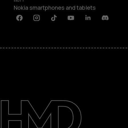
Nokia smartphones and tablets
Facebook
Instagram
Tiktok
Youtube
Linkedin
Discord
关于
支持
Mainland China