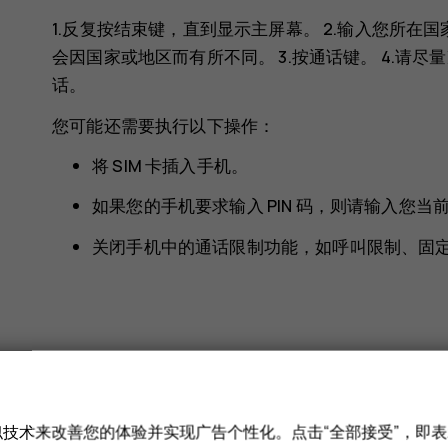
1.反复按结束键，直到显示主屏幕。 2.输入您所
会因国家或地区而有所不同。 3.按通话键。 4.请
话。
您可能还需要执行以下操作：
将 SIM 卡插入手机。
如果您的手机要求输入 PIN 码，则请输入您
关闭手机中的通话限制功能，如呼叫限制、固
此信息对您是否有帮助？
和类似技术来改善您的体验并实现广告个性化。点击“全部接受”，即表示