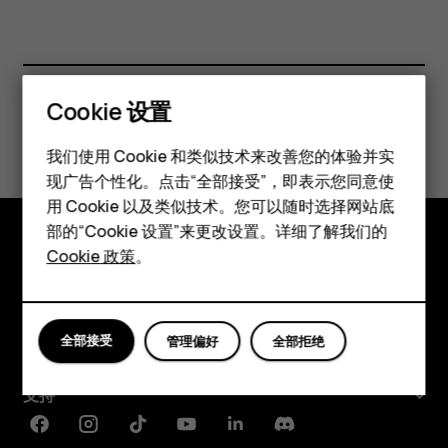
Cookie 设置
此信息对您是否有帮助？
智能手机
我们使用 Cookie 和类似技术来改善您的体验并实
是
否
现广告个性化。点击“全部接受”，即表示您同意使
经典手机
用 Cookie 以及类似技术。您可以随时选择网站底
配件
部的“Cookie 设置”来更改设置。详细了解我们的
Cookie 政策
。
平板电脑
探索
关于
全部接受
管理偏好
全部拒绝
Planet and people
支持
Facebook
Instagram
Tiktok
Youtube
Linkedin
Discord