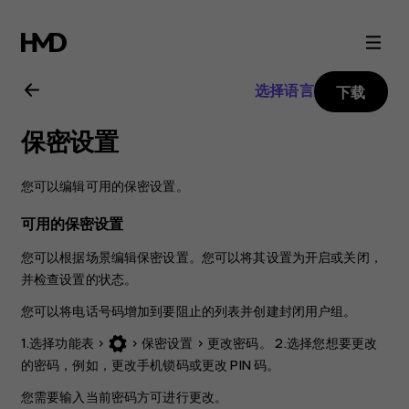
Nokia
106
选择语言
下载
2018
保密设置
用
您可以编辑可用的保密设置。
户
可用的保密设置
指
您可以根据场景编辑保密设置。您可以将其设置为开启或关闭，
并检查设置的状态。
南
您可以将电话号码增加到要阻止的列表并创建封闭用户组。
1.选择
功能表
>
>
保密设置
>
更改密码
。 2.选择您想要更改
的密码，例如，
更改手机锁码
或
更改 PIN 码
。
您需要输入当前密码方可进行更改。