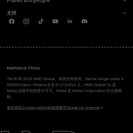
Planet and people
支持
Facebook
Instagram
Tiktok
Youtube
Linkedin
Discord
Mainland China
TM 和 © 2026 HMD Global。保留所有权利。Bertel Jungin aukio 9,
02600 Espoo, Finland.企业 ID 2724044-2。HMD Global Oy 是
Nokia 品牌手机的受许可方。Nokia 是 Nokia Corporation 的注册商
标。
条款
隐私
Cookie settings
道德规范
Speak Up channel