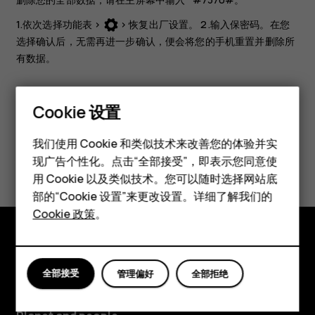
1.依次选择
功能表
>
>
恢复出厂设置
。 2.输入保密码。在您
选择
确认
后，无需再进一步确认，便会将您的手机重置并删除所
有数据。
Cookie 设置
智能手机
我们使用 Cookie 和类似技术来改善您的体验并实
此信息对您是否有帮助？
现广告个性化。点击“全部接受”，即表示您同意使
经典手机
用 Cookie 以及类似技术。您可以随时选择网站底
是
否
配件
部的“Cookie 设置”来更改设置。详细了解我们的
Cookie 政策
。
平板电脑
探索
全部接受
管理偏好
全部拒绝
关于