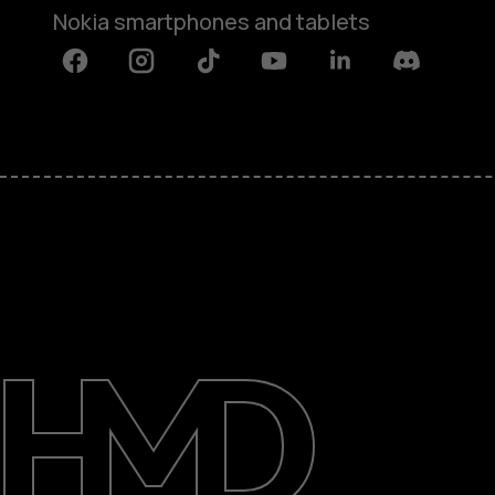
Nokia smartphones and tablets
Facebook
Instagram
Tiktok
Youtube
Linkedin
Discord
关于
支持
Mainland China