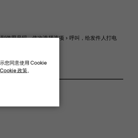
动到
使用号码
，依次选择
选项
>
呼叫
，给发件人打电
。
您同意使用 Cookie
Cookie 政策
。