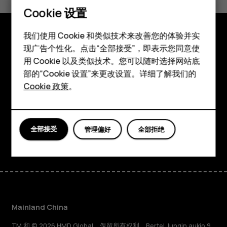
是
否
Cookie 设置
智能手机
我们使用 Cookie 和类似技术来改善您的体验并实
现广告个性化。点击“全部接受”，即表示您同意使
探索
经典手机
用 Cookie 以及类似技术。您可以随时选择网站底
关于
配件
部的“Cookie 设置”来更改设置。详细了解我们的
Cookie 政策
。
Planet and people
平板电脑
支持
全部接受
管理偏好
全部拒绝
Facebook
Instagram
Tiktok
Youtube
Linkedin
Discord
Mainland China
TM 和 © 2026 HMD Global。保留所有权利。Bertel Jungin aukio 9,