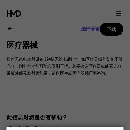
Nokia
106
选择语言
下载
2018
医疗器械
用
操作无线电发射设备 (包括无线电话) 时，如医疗器械的防护不够
户
充分，则它的功能可能会受到干扰。若要确定医疗器械能否充分
屏蔽外部无线射频能量，请向医生或医疗器械厂商咨询。
指
南
此信息对您是否有帮助？