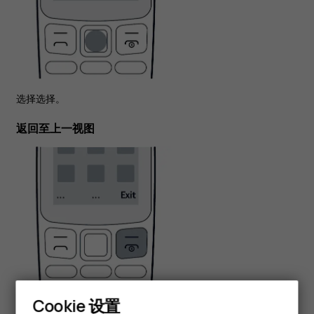
选择
选择
。
返回至上一视图
Cookie 设置
选择
退出
或
返回
。