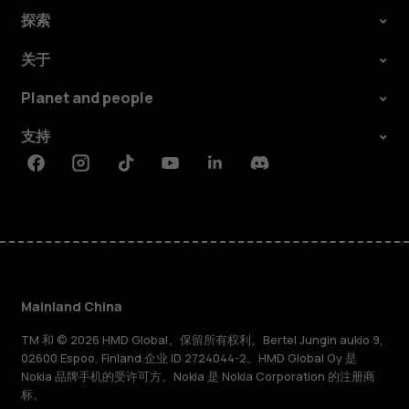
探索
关于
Planet and people
支持
Facebook
Instagram
Tiktok
Youtube
Linkedin
Discord
Mainland China
TM 和 © 2026 HMD Global。保留所有权利。Bertel Jungin aukio 9,
02600 Espoo, Finland.企业 ID 2724044-2。HMD Global Oy 是
Nokia 品牌手机的受许可方。Nokia 是 Nokia Corporation 的注册商
标。