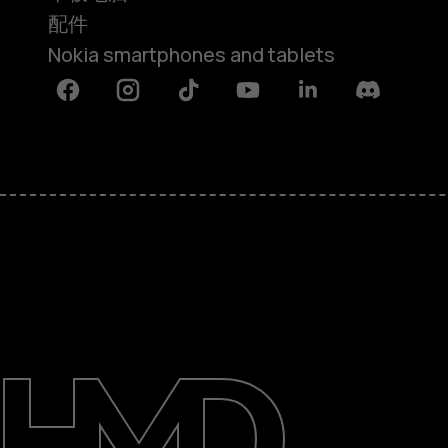
配件
Nokia smartphones and tablets
Facebook
Instagram
Tiktok
Youtube
Linkedin
Discord
关于
支持
Mainland China