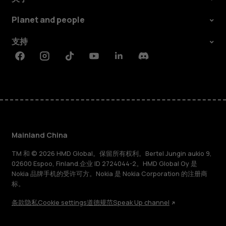
Planet and people
支持
Facebook
Instagram
Tiktok
Youtube
Linkedin
Discord
Mainland China
TM 和 © 2026 HMD Global。保留所有权利。Bertel Jungin aukio 9,
02600 Espoo, Finland.企业 ID 2724044-2。HMD Global Oy 是
Nokia 品牌手机的受许可方。Nokia 是 Nokia Corporation 的注册商
标。
条款
隐私
Cookie settings
道德规范
Speak Up channel