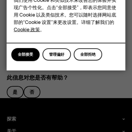
或充电器可能存在引发火灾、爆炸或发生其他危险的风险，还可
现广告个性化。点击“全部接受”，即表示您同意使
经典手机
能违反对手机的认可或保修条款。如果您确信电池或充电器已破
用 Cookie 以及类似技术。您可以随时选择网站底
损，请在继续使用前将其送至维修中心或手机经销商处。切勿使
配件
部的“Cookie 设置”来更改设置。详细了解我们的
用受损的电池或充电器。只能在室内使用充电器。不要在雷雨天
Cookie 政策
。
平板电脑
气给设备充电。
全部接受
管理偏好
全部拒绝
此信息对您是否有帮助？
是
否
探索
关于