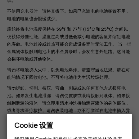
线。
不使用充电器时，请将其拔下。如果已充满电的电池搁置不用，
电池的电量也会慢慢减少。
应始终将电池温度保持在 59°F 和 77°F (15°C 和 25°C) 之间以
便获得最佳性能。温度过高或过低会减小电池的容量并缩短电池
的寿命。电池过冷或过热可能会造成设备暂时无法工作。 当一些
金属物体接触到电池上的小金属条时，会发生意外短路。这可能
会损坏电池或其他物体。
请勿将电池掷入火中，以免电池爆炸。请遵守当地法规。请在可
能的情况下回收电池。不可将电池作为生活垃圾处理。
请勿拆卸、切割、挤压、弯曲、刺破或以任何其他方式损坏电
池。如果发生电池泄漏，请勿使皮肤或眼睛接触到液体。如果接
触到泄漏的液体，请立即用清水冲洗接触泄露液体的身体部位，
或者寻求医疗救护。请勿改装电池，亦不可尝试在电池中插入异
物，或使其浸没或暴露于水或其他液体中。受损电池可能会爆
Cookie 设置
炸。
智能手机
不要将电池和充电器挪作它用。使用不当或使用未经认可的电池
我们使用 Cookie 和类似技术来改善您的体验并实