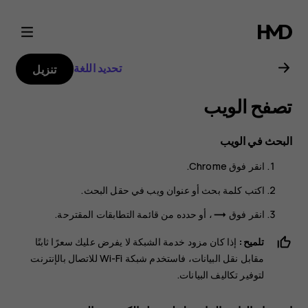
دليل
مستخدم
تحديد اللغة
تنزيل
Nokia
تصفح الويب
C22
البحث في الويب
انقر فوق
Chrome
.
اكتب كلمة بحث أو عنوان ويب في حقل البحث.
انقر فوق
، أو حدده من قائمة التطابقات المقترحة.
trending_flat
تلميح:
إذا كان مزود خدمة الشبكة لا يفرض عليك سعرًا ثابتًا
مقابل نقل البيانات، فاستخدم شبكة Wi-Fi للاتصال بالإنترنت
لتوفير تكاليف البيانات.