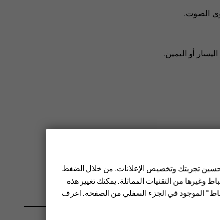
ى الصوت.
سار أو اليمين.
notifications_off
ر فوق
لضبطه على الوضع الصامت.
 تحسين تجربتك وتخصيص الإعلانات. من خلال الضغط
ط وغيرها من التقنيات المماثلة. يمكنك تغيير هذه
تباط" الموجود في الجزء السفلي من الصفحة. اعرف