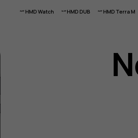
HMD Watch
HMD DUB
HMD Terra M
N