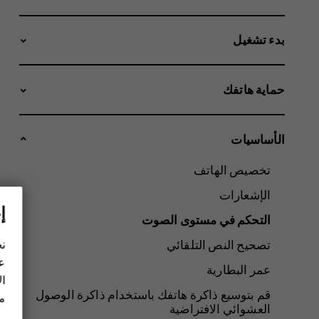
بدء تشغيل
حماية هاتفك
الأساسيات
تخصيص الهاتف
الإشعارات
إ
التحكم في مستوى الصوت
نح
تصحيح النص التلقائي
عل
عمر البطارية
ال
قم بتوسيع ذاكرة هاتفك باستخدام ذاكرة الوصول
مز
العشوائي الافتراضية