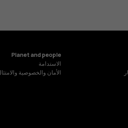
Planet and people
الاستدامة
ر
الأمان والخصوصية والامتثا
الهواتف الذكية
الهواتف المميز
الأكسسوارات