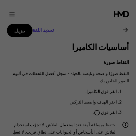
دليل
مستخدم
تحديد اللغة
تنزيل
Nokia
أساسيات الكاميرا
C22
التقاط صورة
التقط صورًا واضحة ونابضة بالحياة - سجل أفضل اللحظات في ألبوم
الصور الخاص بك.
انقر فوق
الكاميرا
.
اختر الهدف واضبط التركيز.
انقر فوق
.
panorama_fish_eye
احتفظ بمسافة آمنة عند استعمال الفلاش. لا تجرّب استخدام
الفلاش على الأشخاص أو الحيوانات على نطاق قريب. لا تغطِ