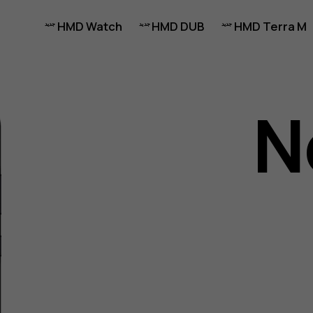
HMD Watch
HMD DUB
HMD Terra M
N