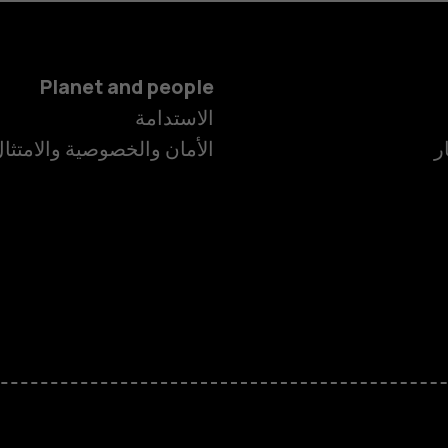
Planet and people
الاستدامة
ر
الأمان والخصوصية والامتثا
الهواتف الذكية
الهواتف المميز
الأكسسوارات
HMD Terra M