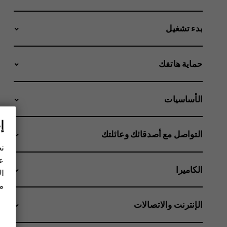
بدء تشغيل
حماية هاتفك
الأساسيات
إ
التواصل مع أصدقائك وعائلتك
نح
عل
الكاميرا
ال
مز
الإنترنت والاتصالات