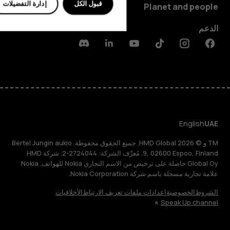
قبول الكل
إدارة التفضيلات
Planet and people
الدعم
Discord
Linkedin
Youtube
Tiktok
Instagram
Facebook
English
UAE
TM و © 2026 HMD Global. جميع الحقوق محفوظة. Bertel Jungin aukio
9, 02600 Espoo, Finland. مُعرِّف الشركة: 2724044-2. شركة HMD
Global Oy حاصلة على ترخيص من الاسم التجاري Nokia للهواتف. Nokia
علامة تجارية مسجلة باسم شركة Nokia Corporation.
الشروط
الخصوصية
إعدادات ملفات تعريف الارتباط
الأخلاقيات
Speak Up channel