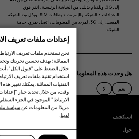
إلى 3G‏. وللقيام بذلك، من الشاشة الرئيسية، انقر فوق
الإعدادات‏‎‏‎
>
الشبكة والإنترنت
>
بطاقات SIM
، وبدّل
نوع الشبكة
المفضل
إلى
3G
. لمزيد من المعلومات، اتصل بمزود خدمة
الشبكة.
إعدادات ملفات تعريف الار
الهواتف الذكية
نحن نستخدم ملفات تعريف الارتباط 
الهواتف المميزة
المماثلة؛ بهدف تحسين تجربتك وتخص
خلال الضغط على "قبول الكل"، أنت
الأكسسوارات
هل وجدت هذه المعلومات مفيدة؟
استخدام تقنية ملفات تعريف الارتبا
HMD Terra M
التقنيات المماثلة. يمكنك تغيير هذه 
نعم
لا
وقت، من خلال تحديد خيار "إعدادا
HMD DUB
الارتباط" الموجود في الجزء السفل
مزيدًا من المعلومات عن
سياسة ملفا
HMD Watch
لدينا
.
استكشف
للأعمال
حول