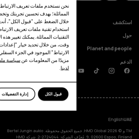
الهواتف الذكية
نحن نستخدم ملفات تعريف الارتباط 
الهواتف المميزة
المماثلة؛ بهدف تحسين تجربتك وتخص
خلال الضغط على "قبول الكل"، أنت
استكشف
الأكسسوارات
استخدام تقنية ملفات تعريف الارتبا
حول
HMD Terra M
التقنيات المماثلة. يمكنك تغيير هذه 
وقت، من خلال تحديد خيار "إعدادا
Planet and people
HMD DUB
الارتباط" الموجود في الجزء السفل
مزيدًا من المعلومات عن
سياسة ملفا
الدعم
HMD Watch
لدينا
.
Discord
Linkedin
Youtube
Tiktok
Instagram
Facebook
للأعمال
قبول الكل
إدارة التفضيلات
English
UAE
TM و © 2026 HMD Global. جميع الحقوق محفوظة. Bertel Jungin aukio
9, 02600 Espoo, Finland. مُعرِّف الشركة: 2724044-2. شركة HMD