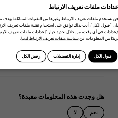
عدادات ملفات تعريف الارتباط
وقد صرحت منظمة الصحة الع
خاصة عند استخدام أجهزة الهاتف المحمول. إذا كنت مهتمًا
ن نستخدم ملفات تعريف الارتباط وغيرها من التقنيات المماثلة؛ بهدف
التحدث الحر لإبقاء الجهاز بعيدًا عن الرأس والجسم. لل
ى "قبول الكل"، أنت بذلك توافق على استخدام تقنية ملفات تعريف الارتبا
التعرض للترددات اللاسلكية (RF)، انتقل إلى موقع منظمة WHO على الويب على العنوان
إعدادات في أي وقت، من خلال تحديد خيار "إعدادات ملفات تعريف الار
.
topics/electromagnetic-fields#tab=tab_1
يدًا من المعلومات عن
سياسة ملفات تعريف الارتباط لدينا
.
يرجى الرجوع إلى
www.hmd.com/sar
للاطلاع على الحد الأقصى لق‬
قبول الكل
إدارة التفضيلات
رفض الكل
هل وجدت هذه المعلومات مفيدة؟
نعم
لا