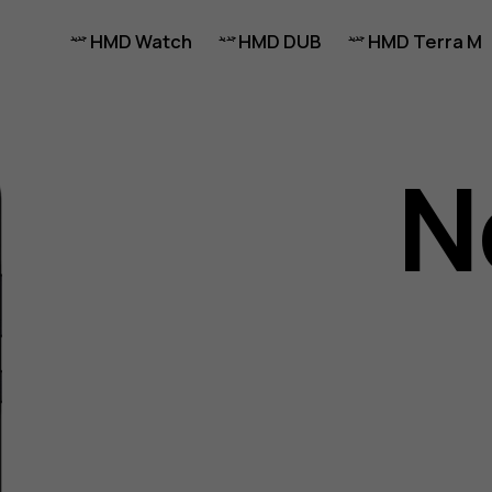
HMD Watch
HMD DUB
HMD Terra M
N