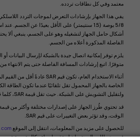
معتمد وفي كل نطاقات تردده.
5/8 بوصة (1.5 سنتيمتر) على الأقل بعيدًا عن الج
أشكال حامل الجهاز لتشغيله وهو على الجسم، ينبغي ألا يحتو
الفاصلة المذكورة أعلاه من الجسم.
يلزم توفر إمكانية اتصال جيدة بالشبكة لإرسال البيانات أو 
متوفرًا. اتبع إرشادات المسافة الفاصلة حتى يتم الانتهاء من
أثناء الاستخدام العام، تكون قيم 
الخاصة بالجهاز المحمول تقل تلقائيًا عندما تكون الطاقة ا
ولتقليل التشويش على الشبكة. حيث تقل قيمة SAR، كلما قل خرج الطاقة.
قد تحتوي طُرز الجهاز على إصدارات مختلفة وأكثر من قيمة 
الوقت، وقد تؤثر بعض التغييرات على قيم SAR.
للحصول على مزيد من المعلومات، انتقل إلى الموقع
k.com
في وضع الإرسال حتى إن لم تقم بإجراء مكالمة صوتية.