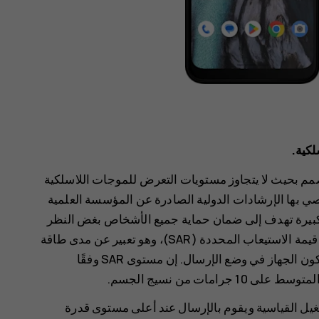
لكية.
م بحيث لا يتجاوز مستويات التعرض للموجات اللاسلكية
صي بها الإرشادات الدولية الصادرة عن المؤسسة العلمية
ش سلامة كبيرة تهدف إلى ضمان حماية جميع الأشخاص بغض النظر
عن أعمارهم وحالتهم الصحية. تستند إرشادات التعرض إلى قيمة الاستيعاب المحددة (SAR)، وهو تعبير عن مدى طاقة
التردد اللاسلكي (RF) المترسبة في الرأس أو الجسم عند يكون الجهاز في وضع الإرسال. إن مستوى SAR وفقًا
 في أوضاع التشغيل القياسية ويقوم بالإرسال عند أعلى مستوى قدرة