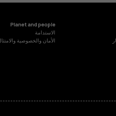
Planet and people
الاستدامة
ر
الأمان والخصوصية والامتثا
الهواتف الذكية
الهواتف المميز
الأكسسوارات
HMD Terra M