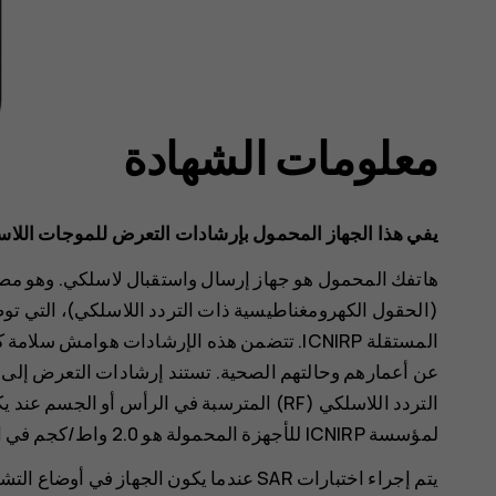
معلومات الشهادة
يفي هذا الجهاز المحمول بإرشادات التعرض للموجات اللاس
هاتفك المحمول هو جهاز إرسال واستقبال لاسلكي. وهو مصم
(الحقول الكهرومغناطيسية ذات التردد اللاسلكي)، التي تو
المستقلة ICNIRP. تتضمن هذه الإرشادات هوام
لمؤسسة ICNIRP للأجهزة المحمولة هو 2.0 واط/كجم في المتوسط على 10 جرامات من نسيج الجسم.
يتم إجراء اختبارات SAR عندما يكون الجهاز