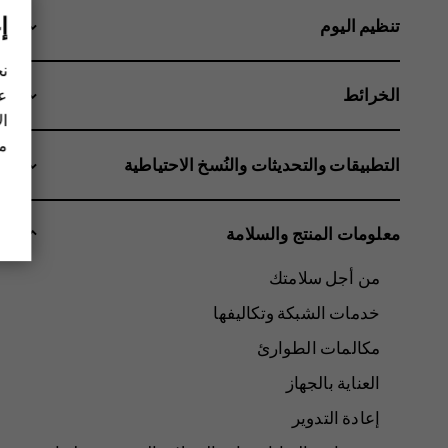
إ
تنظيم اليوم
نح
الخرائط
عل
ال
مز
التطبيقات والتحديثات والنُسخ الاحتياطية
معلومات المنتج والسلامة
من أجل سلامتك
خدمات الشبكة وتكاليفها
مكالمات الطوارئ
العناية بالجهاز
إعادة التدوير