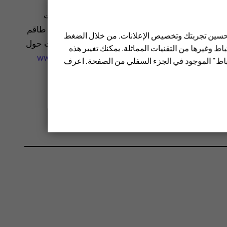
المية (WHO) أن المعلومات العلمية الحالية لا تشير إلى ضرورة اتخاذ أية احتياطات
 بتقليل تعرضك، يوصى بتحديد الاستخدام أو استعمال طاقم
 تحسين تجربتك وتخصيص الإعلانات. من خلال الضغط
حصول على مزيد من المعلومات والتوضيحات والمناقشات حول
ط وغيرها من التقنيات المماثلة. يمكنك تغيير هذه
www.who.int/health-
تباط" الموجود في الجزء السفلي من الصفحة. اعرف
يمة SAR لهذا الجهاز.