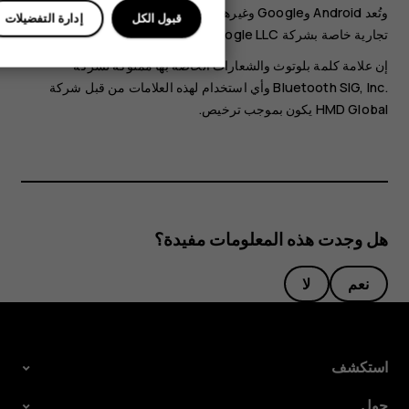
وتُعد Android وGoogle وغيرها من العلامات والشعارات علامات
قبول الكل
إدارة التفضيلات
تجارية خاصة بشركة Google LLC.
إن علامة كلمة بلوتوث والشعارات الخاصة بها مملوكة لشركة
Bluetooth SIG, Inc.‎ وأي استخدام لهذه العلامات من قبل شركة
HMD Global يكون بموجب ترخيص.
هل وجدت هذه المعلومات مفيدة؟
نعم
لا
استكشف
حول