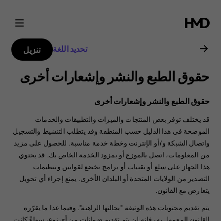
دليل
مستخدم
تحديد اللغة
تنزيل
Nokia
حقوق الطبع والنشر وإشعارات أخرى
C22
حقوق الطبع والنشر وإشعارات أخرى
قد يختلف توفر بعض المنتجات والميزات والتطبيقات والخدمات
الموضحة في هذا الدليل حسب المنطقة وقد يتطلب التنشيط والتسجيل
واتصال الشبكة و/أو الإنترنت وخطة خدمة مناسبة. للحصول على مزيد
من المعلومات، اتصل بالموزع أو بمزود الخدمة الخاص بك. قد يحتوي
هذا الجهاز على سلع أو تقنيات أو برامج تخضع لقوانين وتنظيمات
التصدير من الولايات المتحدة أو البلدان الأخرى. يمنع إجراء أي تحويل
يتعارض مع القانون.
يتم تقديم محتويات هذه الوثيقة "بحالتها الراهنة". وفيما عدا ما يقرّره
القانون المعمول به، فإنه لن يتم تقديم ضمانات من أي نوع، سواءً كانت