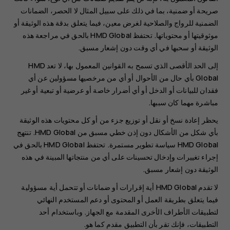
صريحة أو ضمنية، بما في ذلك على سبيل المثال لا الحصر، الضمانات
الضمنية للرواج والصلاحية لغرض معين، فيما يتعلق بدقة هذه الوثيقة أو
موثوقيتها أو محتوياتها. تحتفظ HMD Global بالحق في مراجعة هذه
الوثيقة أو سحبها في أي وقت دون إشعار مسبق.
إلى الحد الأقصى الذي تسمح به القوانين المعمول بها، لا تعد HMD
Global بأي حال من الأحوال أو أي من مرخصيها مسؤولين عن أي
فقدان للبيانات أو الدخل أو أي أضرار خاصة أو عرضية أو تبعية أو غير
مباشرة مهما كان سببها.
يحظر إعادة نسخ أو نقل أو توزيع جزء من أو كل محتويات هذه الوثيقة
بأي شكل من الأشكال دون إذن خطي مسبق من HMD Global. تنتهج
HMD Global سياسة تطوير مستمرة. تحتفظ HMD Global بالحق في
إجراء تغييرات وإدخال تحسينات على أي من منتجاتها المبينة في هذه
الوثيقة دون إشعار مسبق.
لا تقدم HMD Global أية إقرارات أو ضمانات أو تتحمل أية مسؤولية
فيما يتعلق بطريقة العمل أو المحتوى أو دعم المستخدم النهائي
لتطبيقات الأطراف الأخرى المقدمة مع الجهاز. وباستخدام أحد
التطبيقات، فإنك تقر بأن التطبيق مقدم كما هو.