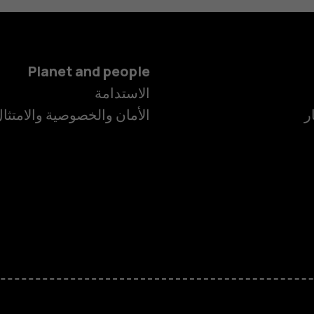
Planet and people
الاستدامة
ر
الأمان والخصوصية والامتثا
الهواتف الذكية
الهواتف المميز
الأكسسوارات
HMD Terra M