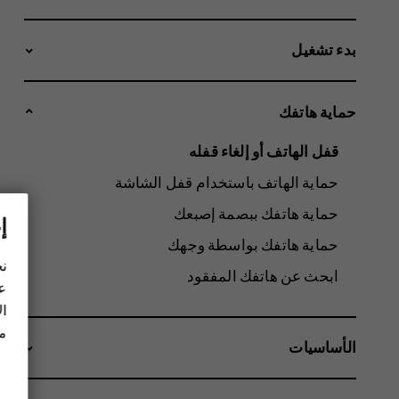
بدء تشغيل
حماية هاتفك
قفل الهاتف أو إلغاء قفله
حماية الهاتف باستخدام قفل الشاشة
حماية هاتفك ببصمة إصبعك
إ
حماية هاتفك بواسطة وجهك
نح
ابحث عن هاتفك المفقود
عل
ال
مز
الأساسيات