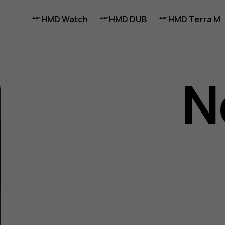
HMD Watch
HMD DUB
HMD Terra M
N